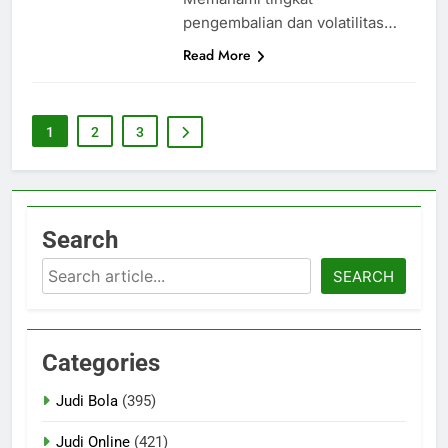
pengembalian dan volatilitas…
Read More
1
2
3
Search
Search
SEARCH
Categories
Judi Bola
(395)
Judi Online
(421)