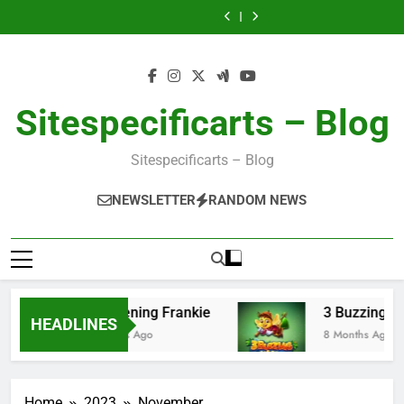
Bonanza
Wilds
Sinner
Bonanza
Wilds
vs
Bass
Skip
Sinner
Bonanza
to
content
Sitespecificarts – Blog
Sitespecificarts – Blog
NEWSLETTER
RANDOM NEWS
Frightening Frankie
3 Buzzing Wild
HEADLINES
8 Months Ago
8 Months Ago
Home
2023
November