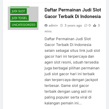
JUDI POKER
Daftar Permainan Judi Slot
JUDI SLOT
Gacor Terbaik Di Indonesia
JUDI TOGEL
UNCATEGORIZED
admin
3 years ago
0
3
mins
Daftar Permainan Judi Slot
Gacor Terbaik Di Indonesia
selain sebagai situs link judi slot
gacor hari ini terpercaya dan
agen slot resmi, sduah tersedia
juga berbagai pilihan permainan
judi slot gacor hari ini terbaik
dan terpercaya dengan jackpot
terbesar. Game slot gacor
terbaik dengan uang asli ini
paling populer serta viral di
kalangan pemain ini…