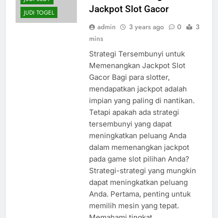
Jackpot Slot Gacor
JUDI TOGEL
admin
3 years ago
0
3
mins
Strategi Tersembunyi untuk
Memenangkan Jackpot Slot
Gacor Bagi para slotter,
mendapatkan jackpot adalah
impian yang paling di nantikan.
Tetapi apakah ada strategi
tersembunyi yang dapat
meningkatkan peluang Anda
dalam memenangkan jackpot
pada game slot pilihan Anda?
Strategi-strategi yang mungkin
dapat meningkatkan peluang
Anda. Pertama, penting untuk
memilih mesin yang tepat.
Memahami tingkat