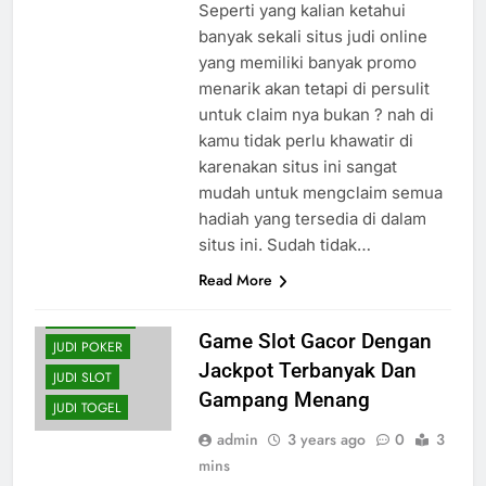
Seperti yang kalian ketahui
banyak sekali situs judi online
yang memiliki banyak promo
menarik akan tetapi di persulit
untuk claim nya bukan ? nah di
kamu tidak perlu khawatir di
karenakan situs ini sangat
mudah untuk mengclaim semua
hadiah yang tersedia di dalam
situs ini. Sudah tidak…
Read More
JUDI BOLA
JUDI ONLINE
Game Slot Gacor Dengan
JUDI POKER
Jackpot Terbanyak Dan
JUDI SLOT
Gampang Menang
JUDI TOGEL
admin
3 years ago
0
3
mins