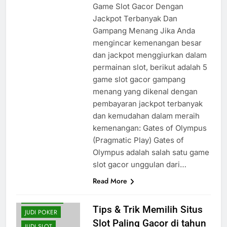
Game Slot Gacor Dengan
Jackpot Terbanyak Dan
Gampang Menang Jika Anda
mengincar kemenangan besar
dan jackpot menggiurkan dalam
permainan slot, berikut adalah 5
game slot gacor gampang
menang yang dikenal dengan
pembayaran jackpot terbanyak
dan kemudahan dalam meraih
kemenangan: Gates of Olympus
(Pragmatic Play) Gates of
Olympus adalah salah satu game
slot gacor unggulan dari…
Read More
JUDI BOLA
JUDI ONLINE
Tips & Trik Memilih Situs
JUDI POKER
Slot Paling Gacor di tahun
JUDI SLOT