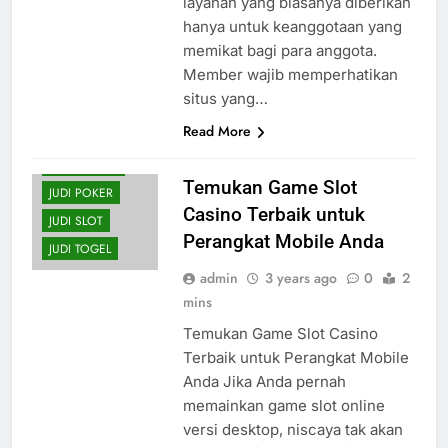
layanan yang biasanya diberikan
hanya untuk keanggotaan yang
memikat bagi para anggota.
Member wajib memperhatikan
situs yang…
Read More
JUDI BOLA
JUDI ONLINE
Temukan Game Slot
JUDI POKER
Casino Terbaik untuk
JUDI SLOT
Perangkat Mobile Anda
JUDI TOGEL
admin
3 years ago
0
2
mins
Temukan Game Slot Casino
Terbaik untuk Perangkat Mobile
Anda Jika Anda pernah
memainkan game slot online
versi desktop, niscaya tak akan