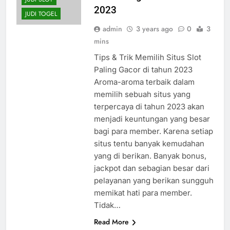
2023
JUDI TOGEL
admin
3 years ago
0
3
mins
Tips & Trik Memilih Situs Slot
Paling Gacor di tahun 2023
Aroma-aroma terbaik dalam
memilih sebuah situs yang
terpercaya di tahun 2023 akan
menjadi keuntungan yang besar
bagi para member. Karena setiap
situs tentu banyak kemudahan
yang di berikan. Banyak bonus,
jackpot dan sebagian besar dari
pelayanan yang berikan sungguh
memikat hati para member.
Tidak…
JUDI BOLA
Read More
JUDI ONLINE