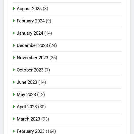
August 2025
(3)
February 2024
(9)
January 2024
(14)
December 2023
(24)
November 2023
(25)
October 2023
(7)
June 2023
(14)
May 2023
(12)
April 2023
(30)
March 2023
(93)
February 2023
(164)