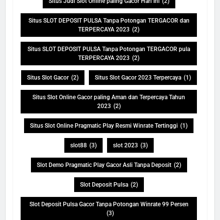
Situs Judi Slot Online paling Gacor Hari Ini
(2)
Situs SLOT DEPOSIT PULSA Tanpa Potongan TERGACOR dan
TERPERCAYA 2023
(2)
Situs SLOT DEPOSIT PULSA Tanpa Potongan TERGACOR pula
TERPERCAYA 2023
(2)
Situs Slot Gacor
(2)
Situs Slot Gacor 2023 Terpercaya
(1)
Situs Slot Online Gacor paling Aman dan Terpercaya Tahun
2023
(2)
Situs Slot Online Pragmatic Play Resmi Winrate Tertinggi
(1)
slot88
(3)
slot 2023
(3)
Slot Demo Pragmatic Play Gacor Asli Tanpa Deposit
(2)
Slot Deposit Pulsa
(2)
Slot Deposit Pulsa Gacor Tanpa Potongan Winrate 99 Persen
(3)