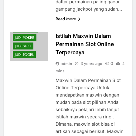
daftar permainan paling gacor
gampang jackpot yang sudah…
Read More
JUDI BOLA
JUDI ONLINE
Istilah Maxwin Dalam
JUDI POKER
Permainan Slot Online
JUDI SLOT
Terpercaya
JUDI TOGEL
admin
3 years ago
0
4
mins
Maxwin Dalam Permainan Slot
Online Terpercaya Untuk
mendapatkan maxwin dengan
mudah pada slot pilihan Anda,
sebaiknya pelajari lebih lanjut
istilah maxwin secara rinci.
Dimana, maxwin slot bisa di
artikan sebagai berikut: Maxwin