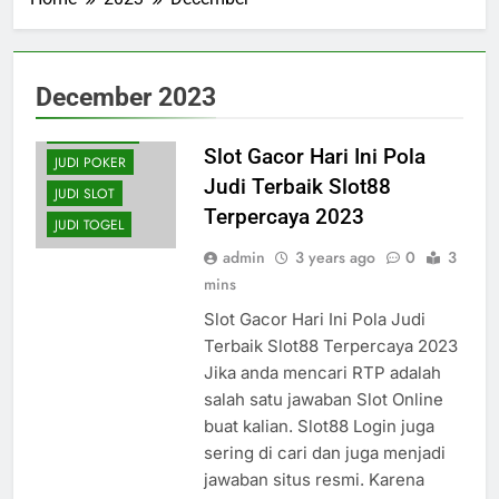
December 2023
JUDI BOLA
JUDI ONLINE
Slot Gacor Hari Ini Pola
JUDI POKER
Judi Terbaik Slot88
JUDI SLOT
Terpercaya 2023
JUDI TOGEL
admin
3 years ago
0
3
mins
Slot Gacor Hari Ini Pola Judi
Terbaik Slot88 Terpercaya 2023
Jika anda mencari RTP adalah
salah satu jawaban Slot Online
buat kalian. Slot88 Login juga
sering di cari dan juga menjadi
jawaban situs resmi. Karena