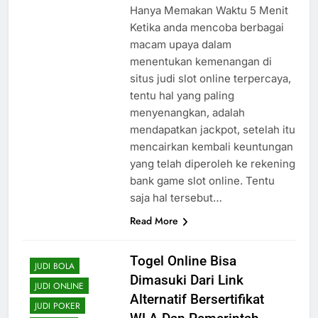
Hanya Memakan Waktu 5 Menit
Ketika anda mencoba berbagai
macam upaya dalam
menentukan kemenangan di
situs judi slot online terpercaya,
tentu hal yang paling
menyenangkan, adalah
mendapatkan jackpot, setelah itu
mencairkan kembali keuntungan
yang telah diperoleh ke rekening
bank game slot online. Tentu
saja hal tersebut…
Read More
Togel Online Bisa
JUDI BOLA
Dimasuki Dari Link
JUDI ONLINE
Alternatif Bersertifikat
JUDI POKER