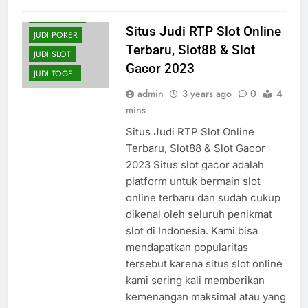
JUDI ONLINE
Situs Judi RTP Slot Online
JUDI POKER
Terbaru, Slot88 & Slot
JUDI SLOT
Gacor 2023
JUDI TOGEL
admin
3 years ago
0
4
mins
Situs Judi RTP Slot Online
Terbaru, Slot88 & Slot Gacor
2023 Situs slot gacor adalah
platform untuk bermain slot
online terbaru dan sudah cukup
dikenal oleh seluruh penikmat
slot di Indonesia. Kami bisa
mendapatkan popularitas
tersebut karena situs slot online
kami sering kali memberikan
kemenangan maksimal atau yang