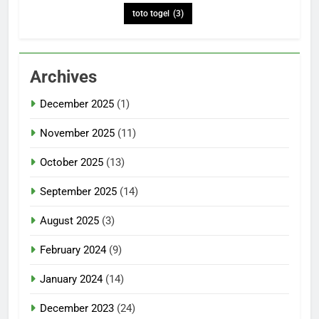
toto togel
(3)
Archives
December 2025
(1)
November 2025
(11)
October 2025
(13)
September 2025
(14)
August 2025
(3)
February 2024
(9)
January 2024
(14)
December 2023
(24)