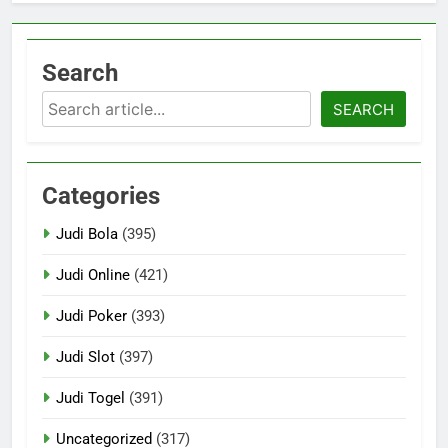
Search
Search
SEARCH
Categories
Judi Bola
(395)
Judi Online
(421)
Judi Poker
(393)
Judi Slot
(397)
Judi Togel
(391)
Uncategorized
(317)