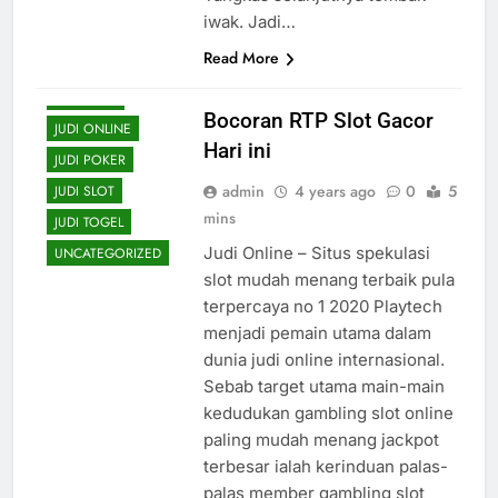
iwak. Jadi…
Read More
JUDI BOLA
Bocoran RTP Slot Gacor
JUDI ONLINE
Hari ini
JUDI POKER
admin
4 years ago
0
5
JUDI SLOT
mins
JUDI TOGEL
Judi Online – Situs spekulasi
UNCATEGORIZED
slot mudah menang terbaik pula
terpercaya no 1 2020 Playtech
menjadi pemain utama dalam
dunia judi online internasional.
Sebab target utama main-main
kedudukan gambling slot online
paling mudah menang jackpot
terbesar ialah kerinduan palas-
palas member gambling slot