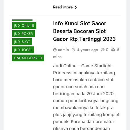
Read More
JUDI BOLA
Info Kunci Slot Gacor
JUDI ONLINE
Beserta Bocoran Slot
JUDI POKER
Gacor Rtp Tertinggi 2023
JUDI SLOT
admin
4 years ago
0
5
JUDI TOGEL
mins
UNCATEGORIZED
Judi Online – Game Starlight
Princess ini agaknya terbilang
baru memasukin rantaian slot
gacor nan sudah ada dari
beriringan pada 20 Juni 2020,
namun popularitasnya langsung
membawakannya ke letak pra
plus janji yang terbilang komplet
pendek. Karena dari prematur
rilisnya pada bergandengan