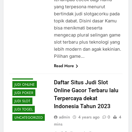
yang terpesona menurut
bertindak judi slotgacorku pada
topik dabat. Disini dasar Kamu
bisa menikmati beserta
mengecap plural selingan game
slot terbaru plus teknologi yang
lebih modern dan agak kekinian.
Pilihan game…
Read More
JUDI BOLA
Daftar Situs Judi Slot
JUDI ONLINE
Online Gacor Terbaru lalu
JUDI POKER
Terpercaya dekat
JUDI SLOT
Indonesia Tahun 2023
JUDI TOGEL
admin
4 years ago
0
4
UNCATEGORIZED
mins