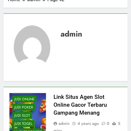
admin
JUDI BOLA
Link Situs Agen Slot
JUDI ONLINE
Online Gacor Terbaru
JUDI POKER
Gampang Menang
JUDI SLOT
admin
4 years ago
0
5
JUDI TOGEL
mins