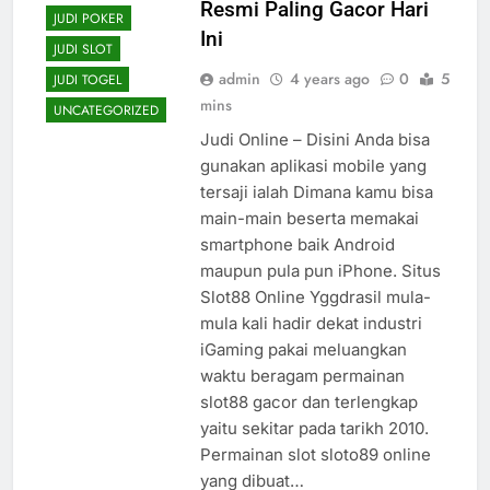
Resmi Paling Gacor Hari
JUDI POKER
Ini
JUDI SLOT
admin
4 years ago
0
5
JUDI TOGEL
mins
UNCATEGORIZED
Judi Online – Disini Anda bisa
gunakan aplikasi mobile yang
tersaji ialah Dimana kamu bisa
main-main beserta memakai
smartphone baik Android
maupun pula pun iPhone. Situs
Slot88 Online Yggdrasil mula-
mula kali hadir dekat industri
iGaming pakai meluangkan
waktu beragam permainan
slot88 gacor dan terlengkap
yaitu sekitar pada tarikh 2010.
Permainan slot sloto89 online
yang dibuat…