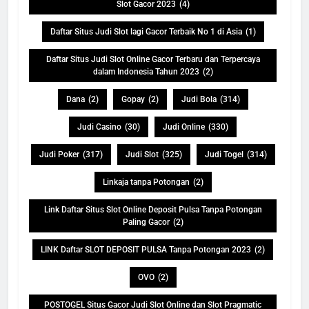
Slot Gacor 2023
(4)
Daftar Situs Judi Slot lagi Gacor Terbaik No 1 di Asia
(1)
Daftar Situs Judi Slot Online Gacor Terbaru dan Terpercaya
dalam Indonesia Tahun 2023
(2)
Dana
(2)
Gopay
(2)
Judi Bola
(314)
Judi Casino
(30)
Judi Online
(330)
Judi Poker
(317)
Judi Slot
(325)
Judi Togel
(314)
Linkaja tanpa Potongan
(2)
Link Daftar Situs Slot Online Deposit Pulsa Tanpa Potongan
Paling Gacor
(2)
LINK Daftar SLOT DEPOSIT PULSA Tanpa Potongan 2023
(2)
OVO
(2)
POSTOGEL Situs Gacor Judi Slot Online dan Slot Pragmatic