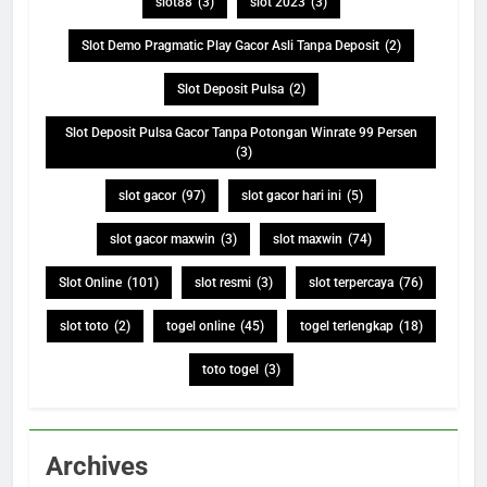
slot88
(3)
slot 2023
(3)
Slot Demo Pragmatic Play Gacor Asli Tanpa Deposit
(2)
Slot Deposit Pulsa
(2)
Slot Deposit Pulsa Gacor Tanpa Potongan Winrate 99 Persen
(3)
slot gacor
(97)
slot gacor hari ini
(5)
slot gacor maxwin
(3)
slot maxwin
(74)
Slot Online
(101)
slot resmi
(3)
slot terpercaya
(76)
slot toto
(2)
togel online
(45)
togel terlengkap
(18)
toto togel
(3)
Archives