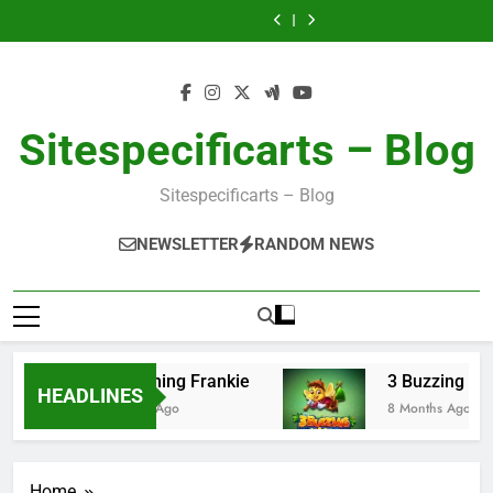
Angel
Bigger
Skip
Bonanza
Wilds
Sinner
Bonanza
Wilds
vs
Bass
Sinner
Bonanza
to
content
Sitespecificarts – Blog
Sitespecificarts – Blog
NEWSLETTER
RANDOM NEWS
Frightening Frankie
3 Buzzing Wild
HEADLINES
8 Months Ago
8 Months Ago
Home