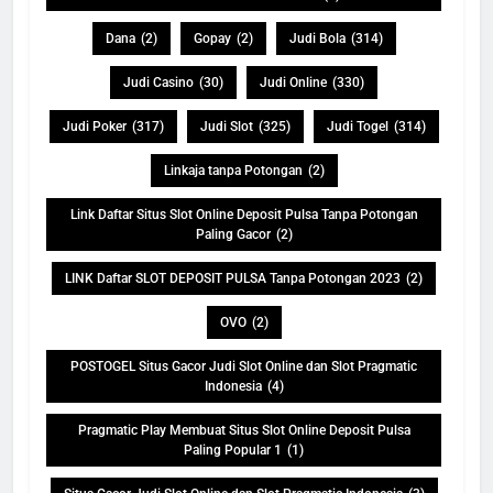
Dana
(2)
Gopay
(2)
Judi Bola
(314)
Judi Casino
(30)
Judi Online
(330)
Judi Poker
(317)
Judi Slot
(325)
Judi Togel
(314)
Linkaja tanpa Potongan
(2)
Link Daftar Situs Slot Online Deposit Pulsa Tanpa Potongan
Paling Gacor
(2)
LINK Daftar SLOT DEPOSIT PULSA Tanpa Potongan 2023
(2)
OVO
(2)
POSTOGEL Situs Gacor Judi Slot Online dan Slot Pragmatic
Indonesia
(4)
Pragmatic Play Membuat Situs Slot Online Deposit Pulsa
Paling Popular 1
(1)