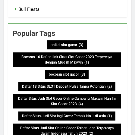
Bull Fiesta
Popular Tags
artikel slot gacor
(3)
Bocoran 16 Daftar Link Situs Slot Gacor 2023 Terpercaya
dengan Mudah Maxwin
(1)
bocoran slot gacor
(3)
Daftar 18 Situs SLOT Deposit Pulsa Tanpa Potongan
(2)
Daftar Situs Judi Slot Gacor Online Gampang Maxwin Hari Ini
Slot Gacor 2023
(4)
Daftar Situs Judi Slot lagi Gacor Terbaik No 1 di Asia
(1)
Daftar Situs Judi Slot Online Gacor Terbaru dan Terpercaya
dalam Indonesia Tahun 2023
(2)