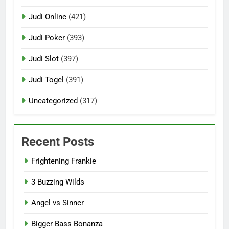
Judi Online
(421)
Judi Poker
(393)
Judi Slot
(397)
Judi Togel
(391)
Uncategorized
(317)
Recent Posts
Frightening Frankie
3 Buzzing Wilds
Angel vs Sinner
Bigger Bass Bonanza