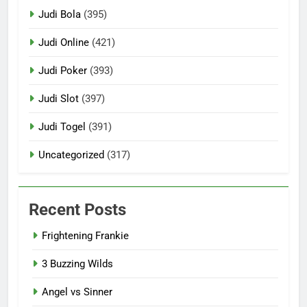
Judi Bola
(395)
Judi Online
(421)
Judi Poker
(393)
Judi Slot
(397)
Judi Togel
(391)
Uncategorized
(317)
Recent Posts
Frightening Frankie
3 Buzzing Wilds
Angel vs Sinner