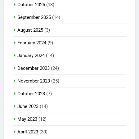
October 2025
(13)
September 2025
(14)
August 2025
(3)
February 2024
(9)
January 2024
(14)
December 2023
(24)
November 2023
(25)
October 2023
(7)
June 2023
(14)
May 2023
(12)
April 2023
(30)