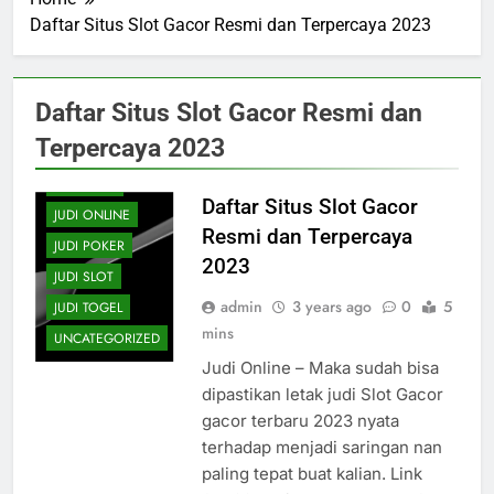
Daftar Situs Slot Gacor Resmi dan Terpercaya 2023
Daftar Situs Slot Gacor Resmi dan
Terpercaya 2023
JUDI BOLA
Daftar Situs Slot Gacor
JUDI ONLINE
Resmi dan Terpercaya
JUDI POKER
2023
JUDI SLOT
admin
3 years ago
0
5
JUDI TOGEL
mins
UNCATEGORIZED
Judi Online – Maka sudah bisa
dipastikan letak judi Slot Gacor
gacor terbaru 2023 nyata
terhadap menjadi saringan nan
paling tepat buat kalian. Link