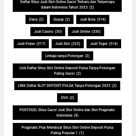
Daftar Situs Judi Slot Online Gacor Terbaru dan Terpercaya
dalam Indonesia Tahun 2023
(2)
Dana
(2)
Gopay
(2)
Judi Bola
(314)
Judi Casino
(30)
Judi Online
(330)
Judi Poker
(317)
Judi Slot
(325)
Judi Togel
(314)
Linkaja tanpa Potongan
(2)
Link Daftar Situs Slot Online Deposit Pulsa Tanpa Potongan
Paling Gacor
(2)
LINK Daftar SLOT DEPOSIT PULSA Tanpa Potongan 2023
(2)
OVO
(2)
POSTOGEL Situs Gacor Judi Slot Online dan Slot Pragmatic
Indonesia
(4)
Pragmatic Play Membuat Situs Slot Online Deposit Pulsa
Paling Popular 1
(1)