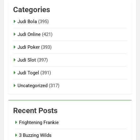
Categories
Judi Bola
(395)
Judi Online
(421)
Judi Poker
(393)
Judi Slot
(397)
Judi Togel
(391)
Uncategorized
(317)
Recent Posts
Frightening Frankie
3 Buzzing Wilds