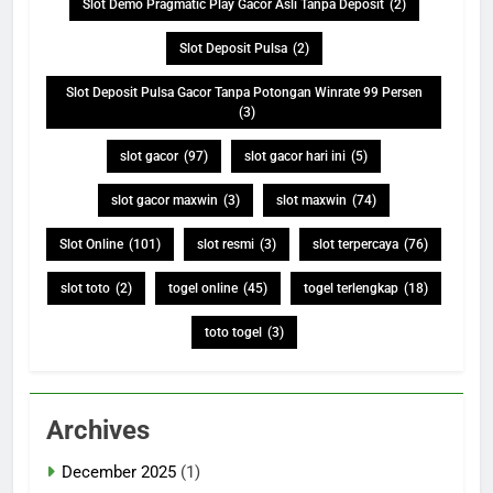
Slot Demo Pragmatic Play Gacor Asli Tanpa Deposit
(2)
Slot Deposit Pulsa
(2)
Slot Deposit Pulsa Gacor Tanpa Potongan Winrate 99 Persen
(3)
slot gacor
(97)
slot gacor hari ini
(5)
slot gacor maxwin
(3)
slot maxwin
(74)
Slot Online
(101)
slot resmi
(3)
slot terpercaya
(76)
slot toto
(2)
togel online
(45)
togel terlengkap
(18)
toto togel
(3)
Archives
December 2025
(1)