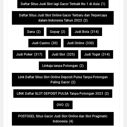
Daftar Situs Judi Slot lagi Gacor Terbaik No 1 di Asia
(1)
Daftar Situs Judi Slot Online Gacor Terbaru dan Terpercaya
dalam Indonesia Tahun 2023
(2)
Dana
(2)
Gopay
(2)
Judi Bola
(314)
Judi Casino
(30)
Judi Online
(330)
Judi Poker
(317)
Judi Slot
(325)
Judi Togel
(314)
Linkaja tanpa Potongan
(2)
Link Daftar Situs Slot Online Deposit Pulsa Tanpa Potongan
Paling Gacor
(2)
LINK Daftar SLOT DEPOSIT PULSA Tanpa Potongan 2023
(2)
OVO
(2)
POSTOGEL Situs Gacor Judi Slot Online dan Slot Pragmatic
Indonesia
(4)