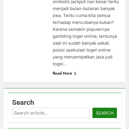
simbolis jackpot nan besar tentu
menjadi bulan-bulanan banyak
jiwa. Tentu cuma kita semua
terhadap mencobanya bukan?
Karena semakin populernya
gambling togel online, tentunya
saat ini sudah banyak sekali
posisi spekulasi togel online
yang menyempatkan jasa judi
togel…
Read More
Search
Search
SEARCH