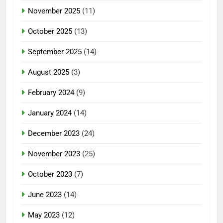
November 2025
(11)
October 2025
(13)
September 2025
(14)
August 2025
(3)
February 2024
(9)
January 2024
(14)
December 2023
(24)
November 2023
(25)
October 2023
(7)
June 2023
(14)
May 2023
(12)