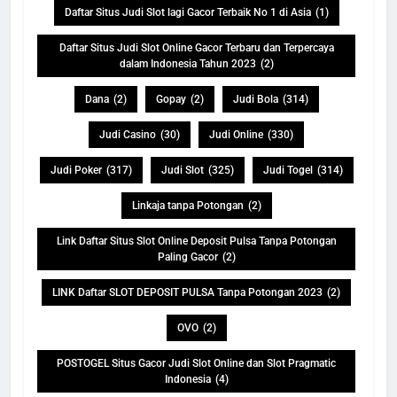
Daftar Situs Judi Slot lagi Gacor Terbaik No 1 di Asia
(1)
Daftar Situs Judi Slot Online Gacor Terbaru dan Terpercaya
dalam Indonesia Tahun 2023
(2)
Dana
(2)
Gopay
(2)
Judi Bola
(314)
Judi Casino
(30)
Judi Online
(330)
Judi Poker
(317)
Judi Slot
(325)
Judi Togel
(314)
Linkaja tanpa Potongan
(2)
Link Daftar Situs Slot Online Deposit Pulsa Tanpa Potongan
Paling Gacor
(2)
LINK Daftar SLOT DEPOSIT PULSA Tanpa Potongan 2023
(2)
OVO
(2)
POSTOGEL Situs Gacor Judi Slot Online dan Slot Pragmatic
Indonesia
(4)