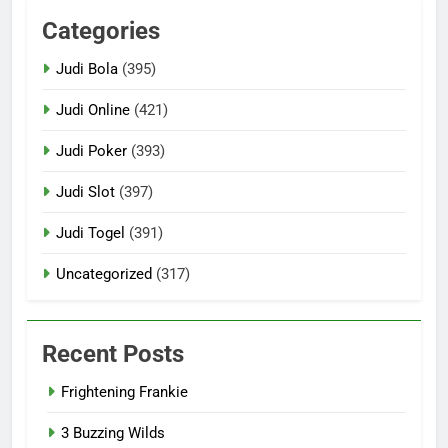
Categories
Judi Bola
(395)
Judi Online
(421)
Judi Poker
(393)
Judi Slot
(397)
Judi Togel
(391)
Uncategorized
(317)
Recent Posts
Frightening Frankie
3 Buzzing Wilds