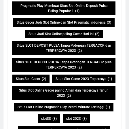
Pragmatic Play Membuat Situs Slot Online Deposit Pulsa
Paling Popular 1
(1)
Situs Gacor Judi Slot Online dan Slot Pragmatic Indonesia
(3)
Situs Judi Slot Online paling Gacor Hari Ini
(2)
Situs SLOT DEPOSIT PULSA Tanpa Potongan TERGACOR dan
TERPERCAYA 2023
(2)
Situs SLOT DEPOSIT PULSA Tanpa Potongan TERGACOR pula
TERPERCAYA 2023
(2)
Situs Slot Gacor
(2)
Situs Slot Gacor 2023 Terpercaya
(1)
Situs Slot Online Gacor paling Aman dan Terpercaya Tahun
2023
(2)
Situs Slot Online Pragmatic Play Resmi Winrate Tertinggi
(1)
slot88
(3)
slot 2023
(3)