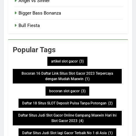
Angel vs Sinner
Bigger Bass Bonanza
Bull Fiesta
Popular Tags
artikel slot gacor
(3)
Bocoran 16 Daftar Link Situs Slot Gacor 2023 Terpercaya
dengan Mudah Maxwin
(1)
bocoran slot gacor
(3)
Daftar 18 Situs SLOT Deposit Pulsa Tanpa Potongan
(2)
Daftar Situs Judi Slot Gacor Online Gampang Maxwin Hari Ini
Slot Gacor 2023
(4)
Daftar Situs Judi Slot lagi Gacor Terbaik No 1 di Asia
(1)