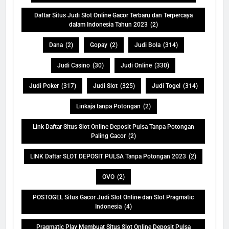
Daftar Situs Judi Slot Online Gacor Terbaru dan Terpercaya
dalam Indonesia Tahun 2023
(2)
Dana
(2)
Gopay
(2)
Judi Bola
(314)
Judi Casino
(30)
Judi Online
(330)
Judi Poker
(317)
Judi Slot
(325)
Judi Togel
(314)
Linkaja tanpa Potongan
(2)
Link Daftar Situs Slot Online Deposit Pulsa Tanpa Potongan
Paling Gacor
(2)
LINK Daftar SLOT DEPOSIT PULSA Tanpa Potongan 2023
(2)
OVO
(2)
POSTOGEL Situs Gacor Judi Slot Online dan Slot Pragmatic
Indonesia
(4)
Pragmatic Play Membuat Situs Slot Online Deposit Pulsa