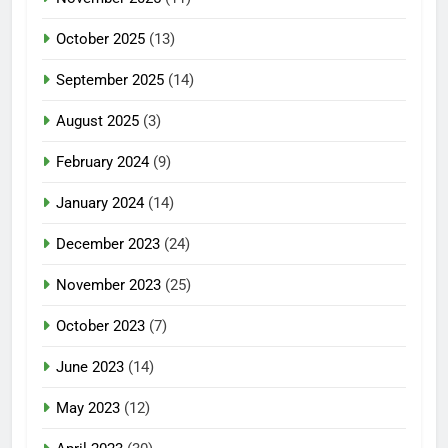
October 2025
(13)
September 2025
(14)
August 2025
(3)
February 2024
(9)
January 2024
(14)
December 2023
(24)
November 2023
(25)
October 2023
(7)
June 2023
(14)
May 2023
(12)