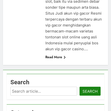
slot, baik itu via sedimen debar
sonder tipe maupun arta biasa.
Situs Judi akun vip gacor Resmi
terpercaya dengan terbaru akun
vip gacor menghidangkan
bermacam-macam varietas
tontonan slot online uang asli
Indonesia mulai penyuplai bos
akun vip gacor casino….
Read More
Search
Search
SEARCH