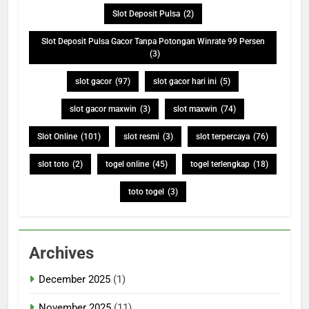
Slot Deposit Pulsa
(2)
Slot Deposit Pulsa Gacor Tanpa Potongan Winrate 99 Persen
(3)
slot gacor
(97)
slot gacor hari ini
(5)
slot gacor maxwin
(3)
slot maxwin
(74)
Slot Online
(101)
slot resmi
(3)
slot terpercaya
(76)
slot toto
(2)
togel online
(45)
togel terlengkap
(18)
toto togel
(3)
Archives
December 2025
(1)
November 2025
(11)