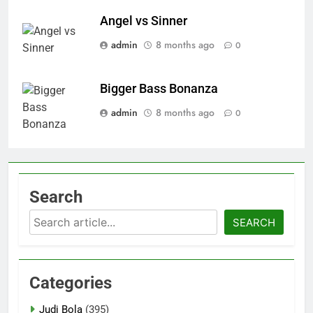
Angel vs Sinner
admin
8 months ago
0
Bigger Bass Bonanza
admin
8 months ago
0
Search
Search
SEARCH
Categories
Judi Bola
(395)