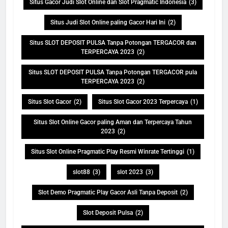
Situs Gacor Judi Slot Online dan Slot Pragmatic Indonesia
(3)
Situs Judi Slot Online paling Gacor Hari Ini
(2)
Situs SLOT DEPOSIT PULSA Tanpa Potongan TERGACOR dan
TERPERCAYA 2023
(2)
Situs SLOT DEPOSIT PULSA Tanpa Potongan TERGACOR pula
TERPERCAYA 2023
(2)
Situs Slot Gacor
(2)
Situs Slot Gacor 2023 Terpercaya
(1)
Situs Slot Online Gacor paling Aman dan Terpercaya Tahun
2023
(2)
Situs Slot Online Pragmatic Play Resmi Winrate Tertinggi
(1)
slot88
(3)
slot 2023
(3)
Slot Demo Pragmatic Play Gacor Asli Tanpa Deposit
(2)
Slot Deposit Pulsa
(2)