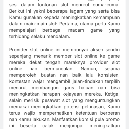
sesi dalam tontonan slot menurut cuma-cuma.
Berikut ini yakni beberapa lagam yang serta bisa
Kamu gunakan kepada meningkatkan kemampuan
dalam main-main slot: Pertama, utama perlu Kamu
mempelajari berbagai macam game yang
terhidang selaku mendalam.
Provider slot online ini mempunyai aksen sendiri
sepanjang menarik member slot online ke game
mereka dekat tengah maraknya provider slot
online nan bermunculan. Namun, selama
memperoleh buatan nan baik lalu konsisten,
kontestan wajar mengambil jalan-tindakan terpilih
menurut membangun garis haluan nan bisa
meningkatkan harapan kejayaan mereka. Ketiga,
selain merisik pesawat slot yang menguntungkan
memakai meningkatkan potensi pelunasan, Kamu
terus wajib memperhatikan ketentuan berperan
nan Kamu lakukan. Manfaatkan komisi pula promo
ini beserta calak menjumpai meningkatkan