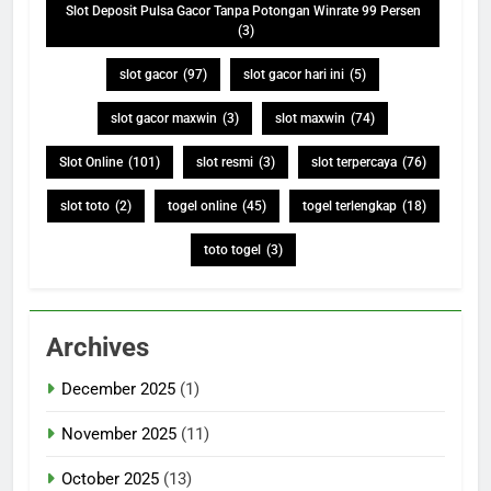
Slot Deposit Pulsa Gacor Tanpa Potongan Winrate 99 Persen
(3)
slot gacor
(97)
slot gacor hari ini
(5)
slot gacor maxwin
(3)
slot maxwin
(74)
Slot Online
(101)
slot resmi
(3)
slot terpercaya
(76)
slot toto
(2)
togel online
(45)
togel terlengkap
(18)
toto togel
(3)
Archives
December 2025
(1)
November 2025
(11)
October 2025
(13)