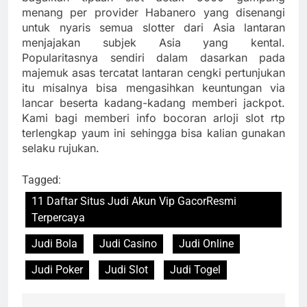
menang per provider Habanero yang disenangi
untuk nyaris semua slotter dari Asia lantaran
menjajakan subjek Asia yang kental.
Popularitasnya sendiri dalam dasarkan pada
majemuk asas tercatat lantaran cengki pertunjukan
itu misalnya bisa mengasihkan keuntungan via
lancar beserta kadang-kadang memberi jackpot.
Kami bagi memberi info bocoran arloji slot rtp
terlengkap yaum ini sehingga bisa kalian gunakan
selaku rujukan.
Tagged:
11 Daftar Situs Judi Akun Vip GacorResmi
Terpercaya
Judi Bola
Judi Casino
Judi Online
Judi Poker
Judi Slot
Judi Togel