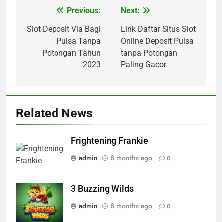
Previous:
Next:
Post
navigation
Slot Deposit Via Bagi
Link Daftar Situs Slot
Pulsa Tanpa
Online Deposit Pulsa
Potongan Tahun
tanpa Potongan
2023
Paling Gacor
Related News
Frightening Frankie
admin
8 months ago
0
3 Buzzing Wilds
admin
8 months ago
0