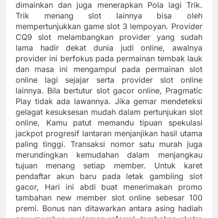
dimainkan dan juga menerapkan Pola lagi Trik.
Trik menang slot lainnya bisa oleh
mempertunjukkan game slot 3 lempoyan. Provider
CQ9 slot melambangkan provider yang sudah
lama hadir dekat dunia judi online, awalnya
provider ini berfokus pada permainan tembak lauk
dan masa ini mengampul pada permainan slot
online lagi sejajar serta provider slot online
lainnya. Bila bertutur slot gacor online, Pragmatic
Play tidak ada lawannya. Jika gemar mendeteksi
gelagat kesuksesan mudah dalam pertunjukan slot
online, Kamu patut memandu tipuan spekulasi
jackpot progresif lantaran menjanjikan hasil utama
paling tinggi. Transaksi nomor satu murah juga
merundingkan kemudahan dalam menjangkau
tujuan menang setiap member. Untuk karet
pendaftar akun baru pada letak gambling slot
gacor, Hari ini abdi buat menerimakan promo
tambahan new member slot online sebesar 100
premi. Bonus nan ditawarkan antara asing hadiah