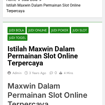
Istilah Maxwin Dalam Permainan Slot Online
Terpercaya
JUDI BOLA
JUDI ONLINE
JUDI POKER
JUDI SLOT
JUDI TOGEL
Istilah Maxwin Dalam
Permainan Slot Online
Terpercaya
0
Admin
3 Years Ago
4 Mins
Maxwin Dalam
Permainan Slot Online
Terpercaya