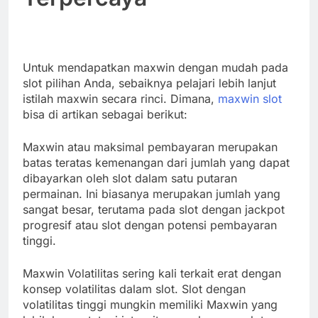
Untuk mendapatkan maxwin dengan mudah pada
slot pilihan Anda, sebaiknya pelajari lebih lanjut
istilah maxwin secara rinci. Dimana,
maxwin slot
bisa di artikan sebagai berikut:
Maxwin atau maksimal pembayaran merupakan
batas teratas kemenangan dari jumlah yang dapat
dibayarkan oleh slot dalam satu putaran
permainan. Ini biasanya merupakan jumlah yang
sangat besar, terutama pada slot dengan jackpot
progresif atau slot dengan potensi pembayaran
tinggi.
Maxwin Volatilitas sering kali terkait erat dengan
konsep volatilitas dalam slot. Slot dengan
volatilitas tinggi mungkin memiliki Maxwin yang