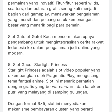
permainan yang inovatif. Fitur-fitur seperti wilds,
scatters, dan putaran gratis sering kali menjadi
bagian dari gameplay, menawarkan pengalaman
yang imersif dan peluang untuk kemenangan
besar yang menarik bagi para pemain.
Slot Gate of Gatot Kaca mencerminkan upaya
pengembang untuk mengintegrasikan cerita rakyat
Indonesia ke dalam pengalaman judi online yang
modern.
5. Slot Gacor Starlight Princess
Starlight Princess adalah slot video populer yang
dikembangkan oleh Pragmatic Play, mengusung
tema fantasi anime. Slot ini menarik perhatian
dengan grafis yang berwarna-warni dan karakter
putri yang melayang di samping gulungan.
Dengan format 6×5, slot ini menyediakan
mekanisme pembayaran cluster, yang berarti