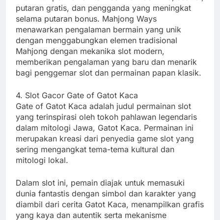
putaran gratis, dan pengganda yang meningkat
selama putaran bonus. Mahjong Ways
menawarkan pengalaman bermain yang unik
dengan menggabungkan elemen tradisional
Mahjong dengan mekanika slot modern,
memberikan pengalaman yang baru dan menarik
bagi penggemar slot dan permainan papan klasik.
4. Slot Gacor Gate of Gatot Kaca
Gate of Gatot Kaca adalah judul permainan slot
yang terinspirasi oleh tokoh pahlawan legendaris
dalam mitologi Jawa, Gatot Kaca. Permainan ini
merupakan kreasi dari penyedia game slot yang
sering mengangkat tema-tema kultural dan
mitologi lokal.
Dalam slot ini, pemain diajak untuk memasuki
dunia fantastis dengan simbol dan karakter yang
diambil dari cerita Gatot Kaca, menampilkan grafis
yang kaya dan autentik serta mekanisme