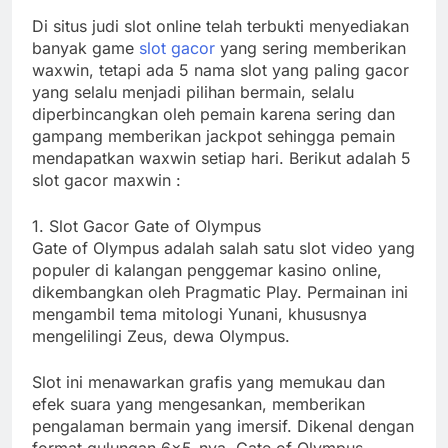
Di situs judi slot online telah terbukti menyediakan
banyak game
slot gacor
yang sering memberikan
waxwin, tetapi ada 5 nama slot yang paling gacor
yang selalu menjadi pilihan bermain, selalu
diperbincangkan oleh pemain karena sering dan
gampang memberikan jackpot sehingga pemain
mendapatkan waxwin setiap hari. Berikut adalah 5
slot gacor maxwin :
1. Slot Gacor Gate of Olympus
Gate of Olympus adalah salah satu slot video yang
populer di kalangan penggemar kasino online,
dikembangkan oleh Pragmatic Play. Permainan ini
mengambil tema mitologi Yunani, khususnya
mengelilingi Zeus, dewa Olympus.
Slot ini menawarkan grafis yang memukau dan
efek suara yang mengesankan, memberikan
pengalaman bermain yang imersif. Dikenal dengan