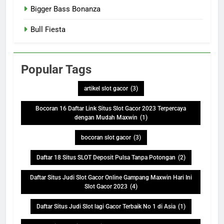
Bigger Bass Bonanza
Bull Fiesta
Popular Tags
artikel slot gacor
(3)
Bocoran 16 Daftar Link Situs Slot Gacor 2023 Terpercaya
dengan Mudah Maxwin
(1)
bocoran slot gacor
(3)
Daftar 18 Situs SLOT Deposit Pulsa Tanpa Potongan
(2)
Daftar Situs Judi Slot Gacor Online Gampang Maxwin Hari Ini
Slot Gacor 2023
(4)
Daftar Situs Judi Slot lagi Gacor Terbaik No 1 di Asia
(1)