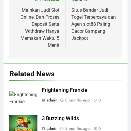
Post
navigation
Mainkan Judi Slot
Situs Bandar Judi
Online, Dan Proses
Togel Terpercaya dan
Deposit Serta
Agen slot88 Paling
Withdraw Hanya
Gacor Gampang
Memakan Waktu 5
Jackpot
Menit
Related News
Frightening Frankie
admin
8 months ago
0
3 Buzzing Wilds
admin
8 months ago
0