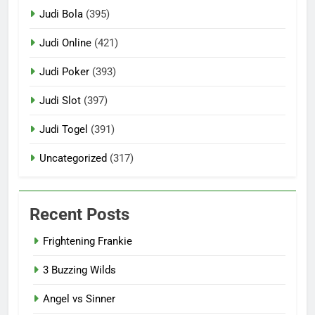
Judi Bola
(395)
Judi Online
(421)
Judi Poker
(393)
Judi Slot
(397)
Judi Togel
(391)
Uncategorized
(317)
Recent Posts
Frightening Frankie
3 Buzzing Wilds
Angel vs Sinner