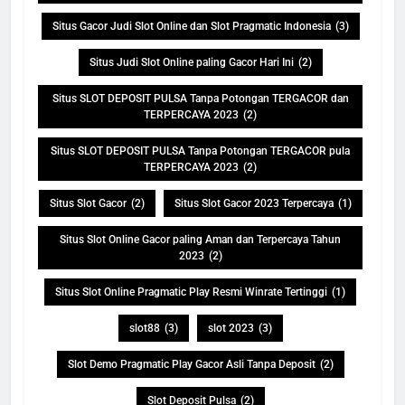
Situs Gacor Judi Slot Online dan Slot Pragmatic Indonesia
(3)
Situs Judi Slot Online paling Gacor Hari Ini
(2)
Situs SLOT DEPOSIT PULSA Tanpa Potongan TERGACOR dan
TERPERCAYA 2023
(2)
Situs SLOT DEPOSIT PULSA Tanpa Potongan TERGACOR pula
TERPERCAYA 2023
(2)
Situs Slot Gacor
(2)
Situs Slot Gacor 2023 Terpercaya
(1)
Situs Slot Online Gacor paling Aman dan Terpercaya Tahun
2023
(2)
Situs Slot Online Pragmatic Play Resmi Winrate Tertinggi
(1)
slot88
(3)
slot 2023
(3)
Slot Demo Pragmatic Play Gacor Asli Tanpa Deposit
(2)
Slot Deposit Pulsa
(2)