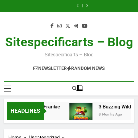
Bigger Bass
Frightening
Skip
Bonanza
Frankie
3 Buzzing Wilds
Angel vs Sinner
to
Bigger Bass
Bonanza
content
Sitespecificarts – Blog
Sitespecificarts – Blog
NEWSLETTER
RANDOM NEWS
Frightening Frankie
3 Buzzing Wilds
HEADLINES
8 Months Ago
8 Months Ago
Home
Uncategorized