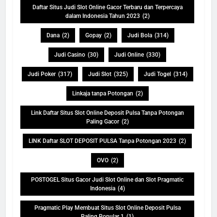
Daftar Situs Judi Slot Online Gacor Terbaru dan Terpercaya
dalam Indonesia Tahun 2023
(2)
Dana
(2)
Gopay
(2)
Judi Bola
(314)
Judi Casino
(30)
Judi Online
(330)
Judi Poker
(317)
Judi Slot
(325)
Judi Togel
(314)
Linkaja tanpa Potongan
(2)
Link Daftar Situs Slot Online Deposit Pulsa Tanpa Potongan
Paling Gacor
(2)
LINK Daftar SLOT DEPOSIT PULSA Tanpa Potongan 2023
(2)
OVO
(2)
POSTOGEL Situs Gacor Judi Slot Online dan Slot Pragmatic
Indonesia
(4)
Pragmatic Play Membuat Situs Slot Online Deposit Pulsa
Paling Popular 1
(1)