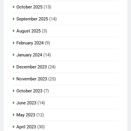
October 2025
(13)
September 2025
(14)
August 2025
(3)
February 2024
(9)
January 2024
(14)
December 2023
(24)
November 2023
(25)
October 2023
(7)
June 2023
(14)
May 2023
(12)
April 2023
(30)