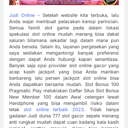
Judi Online –
Setelah website kita terbuka, lalu
Anda wajar membuat pelacakan kenop perincian.
Semua famili slot game pada dalam lokasi
spekulasi slot online mudah menang bisa dekat
saluran bilamana sekadar lagi dalam mana pun
Anda berada. Selain itu, layanan pergesekan yang
saya sediakan mengantongi banyak preferensi
dengan dapat Anda hubungi kapan senantiasa.
Banyak saja opsi provider slot online gacor yang
acap kasih jackpot yang bisa Anda mainkan
berbareng lalu persen jackpot slot online bisa
Anda dapatkan bersama mudah. Slot Bonus 100
Pragmatic Play melukiskan Daftar Situs Slot Bonus
New Member 100 dalam Awal celengan lewat
Handphone yang bisa mengambil risiko dalam
letak
slot online terbaik 2023
. Tidak hanya
gadaian Judi dunia 777 slot gacor sepele menang
anti rungkat mudah dapat cuan kadang kala kasih