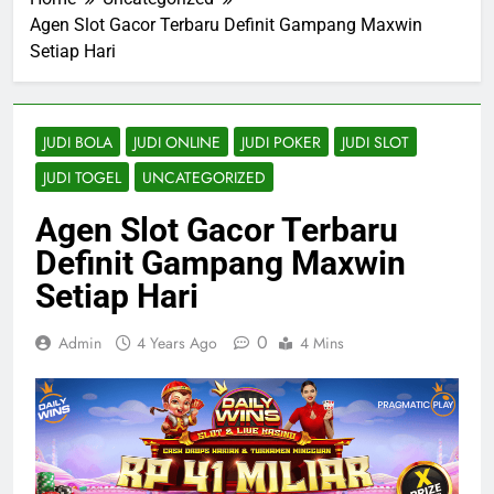
Agen Slot Gacor Terbaru Definit Gampang Maxwin
Setiap Hari
JUDI BOLA
JUDI ONLINE
JUDI POKER
JUDI SLOT
JUDI TOGEL
UNCATEGORIZED
Agen Slot Gacor Terbaru
Definit Gampang Maxwin
Setiap Hari
0
Admin
4 Years Ago
4 Mins