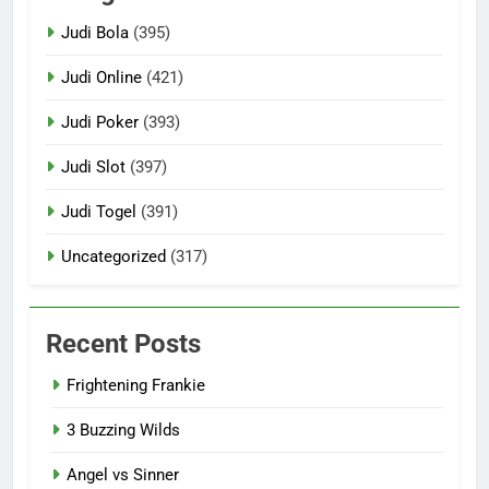
Judi Bola
(395)
Judi Online
(421)
Judi Poker
(393)
Judi Slot
(397)
Judi Togel
(391)
Uncategorized
(317)
Recent Posts
Frightening Frankie
3 Buzzing Wilds
Angel vs Sinner