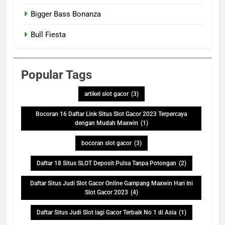
Bigger Bass Bonanza
Bull Fiesta
Popular Tags
artikel slot gacor
(3)
Bocoran 16 Daftar Link Situs Slot Gacor 2023 Terpercaya
dengan Mudah Maxwin
(1)
bocoran slot gacor
(3)
Daftar 18 Situs SLOT Deposit Pulsa Tanpa Potongan
(2)
Daftar Situs Judi Slot Gacor Online Gampang Maxwin Hari Ini
Slot Gacor 2023
(4)
Daftar Situs Judi Slot lagi Gacor Terbaik No 1 di Asia
(1)