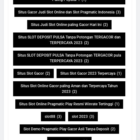
Situs Gacor Judi Slot Online dan Slot Pragmatic Indonesia
(3)
Situs Judi Slot Online paling Gacor Hari Ini
(2)
Situs SLOT DEPOSIT PULSA Tanpa Potongan TERGACOR dan
TERPERCAYA 2023
(2)
Situs SLOT DEPOSIT PULSA Tanpa Potongan TERGACOR pula
TERPERCAYA 2023
(2)
Situs Slot Gacor
(2)
Situs Slot Gacor 2023 Terpercaya
(1)
Situs Slot Online Gacor paling Aman dan Terpercaya Tahun
2023
(2)
Situs Slot Online Pragmatic Play Resmi Winrate Tertinggi
(1)
slot88
(3)
slot 2023
(3)
Slot Demo Pragmatic Play Gacor Asli Tanpa Deposit
(2)