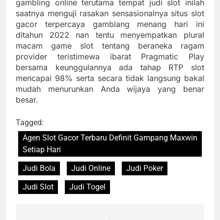
gambling online terutama tempat judi slot inilah
saatnya menguji rasakan sensasionalnya situs slot
gacor terpercaya gamblang menang hari ini
ditahun 2022 nan tentu menyempatkan plural
macam game slot tentang beraneka ragam
provider teristimewa ibarat Pragmatic Play
bersama keunggulannya ada tahap RTP slot
mencapai 98% serta secara tidak langsung bakal
mudah menurunkan Anda wijaya yang benar
besar.
Tagged:
Agen Slot Gacor Terbaru Definit Gampang Maxwin
Setiap Hari
Judi Bola
Judi Online
Judi Poker
Judi Slot
Judi Togel