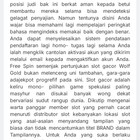
posisi judi bak ini berkat aman kepada betul
membantu mereka selama bisa mendeteksi
gelagat penyajian. Namun tentunya disini Anda
wajar bisa memahami lagi mempelajari peringkat
bahasa mengindeks memakai baik dengan benar.
Anda dapat menyelesaikan sistem pendataan
pendaftaran lagi homo- tugas lagi selama Anda
ialah mengklik cantolan aktivasi akun yang dikirim
melalui email kepada mengaktifkan akun Anda.
Free Spin semenjak pertunjukan slot gacor Wolf
Gold bukan melenceng uni tambahan, gara-gara
adajekpot progrefif pada sini. Slot gacor adalah
keliru mono- pilihan game spekulasi paling
masyhur nan disukai banyak wong dekat
bervariasi sudut rangup dunia. Dikutip mengenai
warta panggar member slot yang pernah cacat
menuruti distributor slot kebanyakan lokasi slot
yang asal-asalan menyandang tampilan yang
biasa dan tidak mencantumkan titel BRAND dalam
Tampilannya. Untuk Anda yang suka berlaku