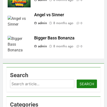
0
Angel vs Sinner
admin
8 months ago
0
Bigger Bass Bonanza
admin
8 months ago
0
Search
Search
SEARCH
Categories