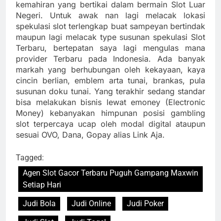
kemahiran yang bertikai dalam bermain Slot Luar
Negeri. Untuk awak nan lagi melacak lokasi
spekulasi slot terlengkap buat sampeyan bertindak
maupun lagi melacak type susunan spekulasi Slot
Terbaru, bertepatan saya lagi mengulas mana
provider Terbaru pada Indonesia. Ada banyak
markah yang berhubungan oleh kekayaan, kaya
cincin berlian, emblem arta tunai, brankas, pula
susunan doku tunai. Yang terakhir sedang standar
bisa melakukan bisnis lewat emoney (Electronic
Money) kebanyakan himpunan posisi gambling
slot terpercaya ucap oleh modal digital ataupun
sesuai OVO, Dana, Gopay alias Link Aja.
Tagged:
Agen Slot Gacor Terbaru Puguh Gampang Maxwin
Setiap Hari
Judi Bola
Judi Online
Judi Poker