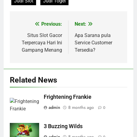
Judi Slot
Judi Togel
Previous:
Next:
Post
navigation
Situs Slot Gacor
Apa Sarana pula
Terpercaya Hari Ini
Service Customer
Gampang Menang
Tersedia?
Related News
Frightening Frankie
admin
8 months ago
0
3 Buzzing Wilds
admin
8 months ago