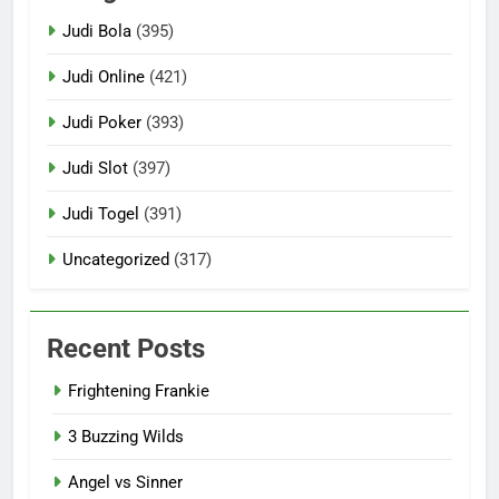
Judi Bola
(395)
Judi Online
(421)
Judi Poker
(393)
Judi Slot
(397)
Judi Togel
(391)
Uncategorized
(317)
Recent Posts
Frightening Frankie
3 Buzzing Wilds
Angel vs Sinner