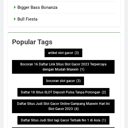
Bigger Bass Bonanza
Bull Fiesta
Popular Tags
artikel slot gacor
(3)
Bocoran 16 Daftar Link Situs Slot Gacor 2023 Terpercaya
dengan Mudah Maxwin
(1)
bocoran slot gacor
(3)
Daftar 18 Situs SLOT Deposit Pulsa Tanpa Potongan
(2)
Daftar Situs Judi Slot Gacor Online Gampang Maxwin Hari Ini
Slot Gacor 2023
(4)
Daftar Situs Judi Slot lagi Gacor Terbaik No 1 di Asia
(1)