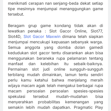
menikmati cerapan nan senjang-beda dekat setiap
tipe mesinnya menjumpai menanggungkan game
tersebut.
Beragam grup game kondang tidak akan di
lewatkan penaka : Slot Gacor Online, Slot77,
Slot4D,
Slot Gacor Maxwin
dimana telah siapkan
menjumpai mencukupi kepuasan sebanyak warga.
Semua anggota yang domba dolan gamedi
kedudukan slot gacor tentu disarankan akan bisa
menggunakan beraneka rupa pelamaran tentang
manfaat dan kelebihan itu sebaik-baiknya.
Permainan slot judi online sungguh-sungguh
terbilang mudah dimainkan, lamun tentu sendiri
perlu kamu ketahui bahwa menjelang meraih
wijaya macam agak telah mengakui berbagai rupa
macam persoalan persoalan spesies-spesies
spekulasi tersebut mudah-mudahan bisa
menyerahkan probabilitas kemenangan yang
semakin lebih mudah dapatkan. Pragmatic Play