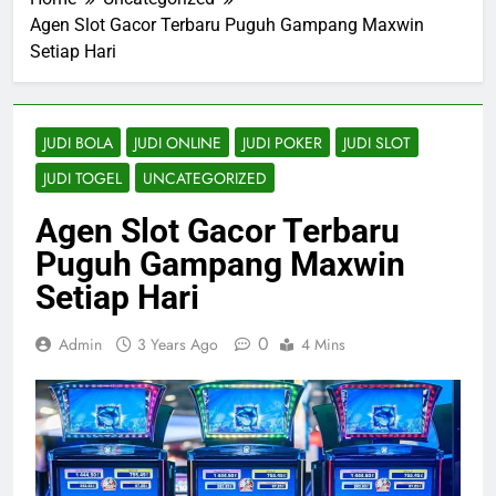
Agen Slot Gacor Terbaru Puguh Gampang Maxwin
Setiap Hari
JUDI BOLA
JUDI ONLINE
JUDI POKER
JUDI SLOT
JUDI TOGEL
UNCATEGORIZED
Agen Slot Gacor Terbaru
Puguh Gampang Maxwin
Setiap Hari
0
Admin
3 Years Ago
4 Mins