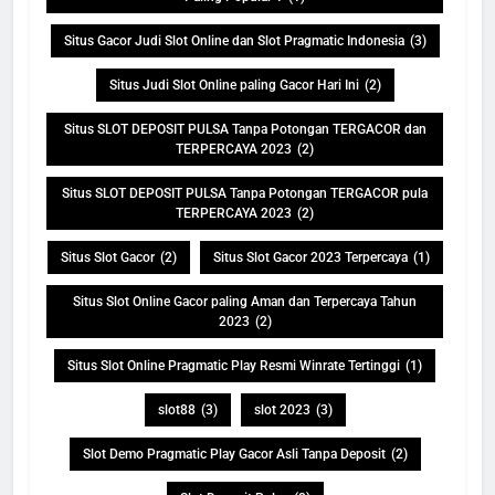
Situs Gacor Judi Slot Online dan Slot Pragmatic Indonesia
(3)
Situs Judi Slot Online paling Gacor Hari Ini
(2)
Situs SLOT DEPOSIT PULSA Tanpa Potongan TERGACOR dan
TERPERCAYA 2023
(2)
Situs SLOT DEPOSIT PULSA Tanpa Potongan TERGACOR pula
TERPERCAYA 2023
(2)
Situs Slot Gacor
(2)
Situs Slot Gacor 2023 Terpercaya
(1)
Situs Slot Online Gacor paling Aman dan Terpercaya Tahun
2023
(2)
Situs Slot Online Pragmatic Play Resmi Winrate Tertinggi
(1)
slot88
(3)
slot 2023
(3)
Slot Demo Pragmatic Play Gacor Asli Tanpa Deposit
(2)