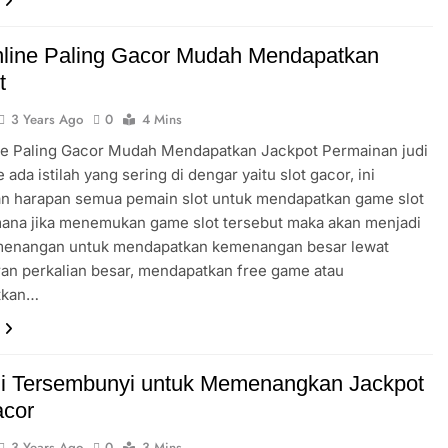
nline Paling Gacor Mudah Mendapatkan
t
3 Years Ago
0
4 Mins
ine Paling Gacor Mudah Mendapatkan Jackpot Permainan judi
e ada istilah yang sering di dengar yaitu slot gacor, ini
n harapan semua pemain slot untuk mendapatkan game slot
mana jika menemukan game slot tersebut maka akan menjadi
menangan untuk mendapatkan kemenangan besar lewat
an perkalian besar, mendapatkan free game atau
tkan…
gi Tersembunyi untuk Memenangkan Jackpot
acor
3 Years Ago
0
3 Mins