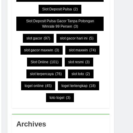
Slot Deposit Pulsa
(2)
Slot Deposit Pulsa Gacor Tanpa Potongan
Winrate 99 Persen
(3)
slot gacor
(97)
slot gacor hari ini
(5)
slot gacor maxwin
(3)
slot maxwin
(74)
Slot Online
(101)
slot resmi
(3)
slot terpercaya
(76)
slot toto
(2)
togel online
(45)
togel terlengkap
(18)
toto togel
(3)
Archives