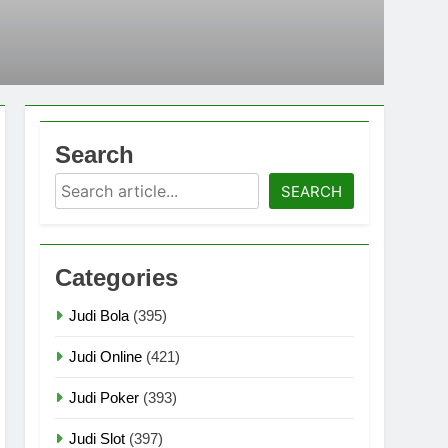
Search
Search
SEARCH
Categories
Judi Bola
(395)
Judi Online
(421)
Judi Poker
(393)
Judi Slot
(397)