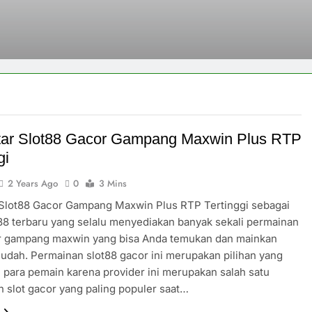
tar Slot88 Gacor Gampang Maxwin Plus RTP
gi
2 Years Ago
0
3 Mins
 Slot88 Gacor Gampang Maxwin Plus RTP Tertinggi sebagai
t88 terbaru yang selalu menyediakan banyak sekali permainan
or gampang maxwin yang bisa Anda temukan dan mainkan
dah. Permainan slot88 gacor ini merupakan pilihan yang
i para pemain karena provider ini merupakan salah satu
 slot gacor yang paling populer saat…