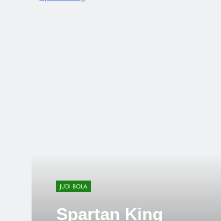
Wrath of Nez
10 Months Ago
Fiesta Fortu
10 Months Ago
8 Golden Dr
10 Months Ago
Fruits of the
10 Months Ago
Strawberry Co
11 Months Ago
Timber Stack
11 Months Ago
Bee Keeper
11 Months Ago
Candy Rush 
JUDI BOLA
1 Year Ago
Spartan King