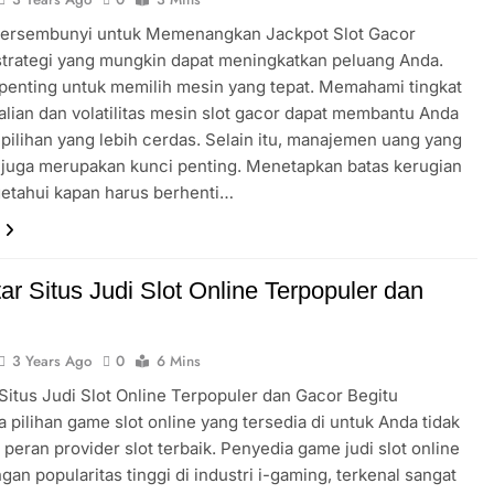
 Tersembunyi untuk Memenangkan Jackpot Slot Gacor
strategi yang mungkin dapat meningkatkan peluang Anda.
penting untuk memilih mesin yang tepat. Memahami tingkat
ian dan volatilitas mesin slot gacor dapat membantu Anda
ilihan yang lebih cerdas. Selain itu, manajemen uang yang
 juga merupakan kunci penting. Menetapkan batas kerugian
etahui kapan harus berhenti…
ar Situs Judi Slot Online Terpopuler dan
3 Years Ago
0
6 Mins
 Situs Judi Slot Online Terpopuler dan Gacor Begitu
 pilihan game slot online yang tersedia di untuk Anda tidak
i peran provider slot terbaik. Penyedia game judi slot online
gan popularitas tinggi di industri i-gaming, terkenal sangat