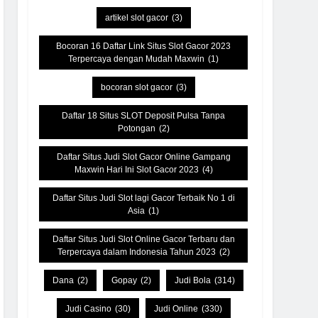
artikel slot gacor
(3)
Bocoran 16 Daftar Link Situs Slot Gacor 2023
Terpercaya dengan Mudah Maxwin
(1)
bocoran slot gacor
(3)
Daftar 18 Situs SLOT Deposit Pulsa Tanpa
Potongan
(2)
Daftar Situs Judi Slot Gacor Online Gampang
Maxwin Hari Ini Slot Gacor 2023
(4)
Daftar Situs Judi Slot lagi Gacor Terbaik No 1 di
Asia
(1)
Daftar Situs Judi Slot Online Gacor Terbaru dan
Terpercaya dalam Indonesia Tahun 2023
(2)
Dana
(2)
Gopay
(2)
Judi Bola
(314)
Judi Casino
(30)
Judi Online
(330)