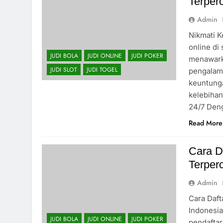
Terper
Admin
Nikmati K
online di
JUDI BOLA
JUDI ONLINE
JUDI POKER
menawark
JUDI SLOT
JUDI TOGEL
pengalam
keuntunga
kelebihan
24/7 Den
Read More
Cara D
Terper
Admin
Cara Daft
Indonesi
JUDI BOLA
JUDI ONLINE
JUDI POKER
pendaftara