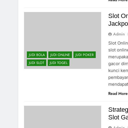
Slot O
Jackpo
Admin
Slot Onl
slot onlin
JUDI BOLA
JUDI ONLINE
JUDI POKER
merupaka
JUDI SLOT
JUDI TOGEL
gacor di
kunci ke
pembayar
mendapa
Read More
Strate
Slot G
Admin