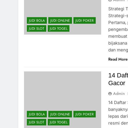
Strategi
Strategi-
JUDI BOLA
JUDI ONLINE
JUDI POKER
Pertama, 
JUDI SLOT
JUDI TOGEL
pengembal
membuat p
bijaksana
dan meng
Read More
14 Daft
Gacor
Admin
14 Daftar
banyaknya
JUDI BOLA
JUDI ONLINE
JUDI POKER
lepas dar
JUDI SLOT
JUDI TOGEL
resmi den