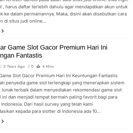
i , harus daftar terlebih dahulu agar mendapatkan akun untuk
k ke dalam permainannya. Maka, disini akan disebutkan cara
n di situs judi online…
tar Game Slot Gacor Premium Hari Ini
ngan Fantastis
3 Years Ago
0
4 Mins
 Game Slot Gacor Premium Hari Ini Keuntungan Fantastis
ah penyedia game slot terlengkap yang menerapkan sistem
 lunak terbaik dalam menyediakan rekomendasi game slot
i ini dan menjadi tempat bermain paling favorit bagi para
 Indonesia. Dari hasil survey yang telah kami
sikan kepada para slotter di Indonesia ada 10…