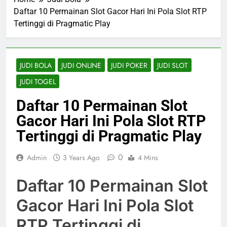
Daftar 10 Permainan Slot Gacor Hari Ini Pola Slot RTP
Tertinggi di Pragmatic Play
JUDI BOLA
JUDI ONLINE
JUDI POKER
JUDI SLOT
JUDI TOGEL
Daftar 10 Permainan Slot
Gacor Hari Ini Pola Slot RTP
Tertinggi di Pragmatic Play
0
Admin
3 Years Ago
4 Mins
Daftar 10 Permainan Slot
Gacor Hari Ini Pola Slot
RTP Tertinggi di