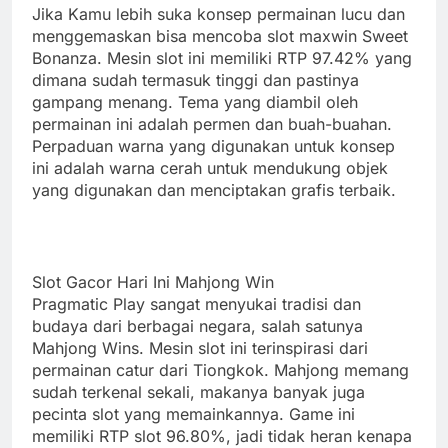
Jika Kamu lebih suka konsep permainan lucu dan
menggemaskan bisa mencoba slot maxwin Sweet
Bonanza. Mesin slot ini memiliki RTP 97.42% yang
dimana sudah termasuk tinggi dan pastinya
gampang menang. Tema yang diambil oleh
permainan ini adalah permen dan buah-buahan.
Perpaduan warna yang digunakan untuk konsep
ini adalah warna cerah untuk mendukung objek
yang digunakan dan menciptakan grafis terbaik.
Slot Gacor Hari Ini Mahjong Win
Pragmatic Play sangat menyukai tradisi dan
budaya dari berbagai negara, salah satunya
Mahjong Wins. Mesin slot ini terinspirasi dari
permainan catur dari Tiongkok. Mahjong memang
sudah terkenal sekali, makanya banyak juga
pecinta slot yang memainkannya. Game ini
memiliki RTP slot 96.80%, jadi tidak heran kenapa