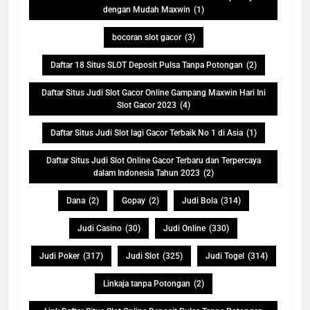
dengan Mudah Maxwin
(1)
bocoran slot gacor
(3)
Daftar 18 Situs SLOT Deposit Pulsa Tanpa Potongan
(2)
Daftar Situs Judi Slot Gacor Online Gampang Maxwin Hari Ini
Slot Gacor 2023
(4)
Daftar Situs Judi Slot lagi Gacor Terbaik No 1 di Asia
(1)
Daftar Situs Judi Slot Online Gacor Terbaru dan Terpercaya
dalam Indonesia Tahun 2023
(2)
Dana
(2)
Gopay
(2)
Judi Bola
(314)
Judi Casino
(30)
Judi Online
(330)
Judi Poker
(317)
Judi Slot
(325)
Judi Togel
(314)
Linkaja tanpa Potongan
(2)