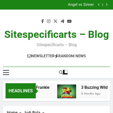
3 Buzzing Wilds
Skip
Angel vs Sinner
to
Bigger Bass Bonanza
Frightening Frankie
content
3 Buzzing Wilds
Angel vs Sinner
Bigger Bass Bonanza
Sitespecificarts – Blog
Sitespecificarts – Blog
NEWSLETTER
RANDOM NEWS
Frightening Frankie
3 Buzzing Wilds
HEADLINES
8 Months Ago
8 Months Ago
Home
Judi Bola