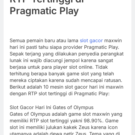
Pragmatic Play
Semua pemain baru atau lama
slot gacor
maxwin
hari ini pasti tahu siapa provider Pragmatic Play.
Sepak terjang yang dilakukan penyedia perangkat
lunak ini wajib diacungi jempol karena sangat
berjasa untuk para player slot online. Tidak
terhitung berapa banyak game slot yang telah
mereka ciptakan karena sudah mencapai ratusan.
Berikut adalah 10 mesin slot gacor hari ini maxwin
dengan RTP slot tertinggi di Pragmatic Play:
Slot Gacor Hari Ini Gates of Olympus
Gates of Olympus adalah game slot maxwin yang
memiliki RTP slot tertinggi yakni 98.90%. Game
slot ini memiliki julukan kakek Zeus karena icon
utamanya adalah dewa petir Zeus. Tema yang di