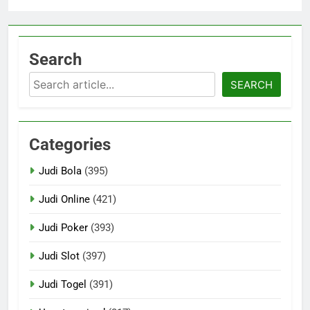
Search
Search
SEARCH
Categories
Judi Bola
(395)
Judi Online
(421)
Judi Poker
(393)
Judi Slot
(397)
Judi Togel
(391)