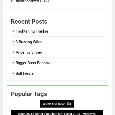
Uncategorized
(317)
Recent Posts
Frightening Frankie
3 Buzzing Wilds
Angel vs Sinner
Bigger Bass Bonanza
Bull Fiesta
Popular Tags
artikel slot gacor
(3)
Bocoran 16 Daftar Link Situs Slot Gacor 2023 Terpercaya