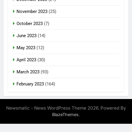
November 2023
(25)
October 2023
(7)
June 2023
(14)
May 2023
(12)
April 2023
(30)
March 2023
(93)
February 2023
(164)
Newsmatic - News WordPress Theme 2026. Powered By
.
BlazeThemes