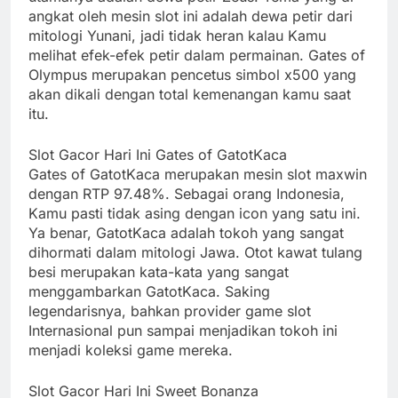
angkat oleh mesin slot ini adalah dewa petir dari
mitologi Yunani, jadi tidak heran kalau Kamu
melihat efek-efek petir dalam permainan. Gates of
Olympus merupakan pencetus simbol x500 yang
akan dikali dengan total kemenangan kamu saat
itu.
Slot Gacor Hari Ini Gates of GatotKaca
Gates of GatotKaca merupakan mesin slot maxwin
dengan RTP 97.48%. Sebagai orang Indonesia,
Kamu pasti tidak asing dengan icon yang satu ini.
Ya benar, GatotKaca adalah tokoh yang sangat
dihormati dalam mitologi Jawa. Otot kawat tulang
besi merupakan kata-kata yang sangat
menggambarkan GatotKaca. Saking
legendarisnya, bahkan provider game slot
Internasional pun sampai menjadikan tokoh ini
menjadi koleksi game mereka.
Slot Gacor Hari Ini Sweet Bonanza