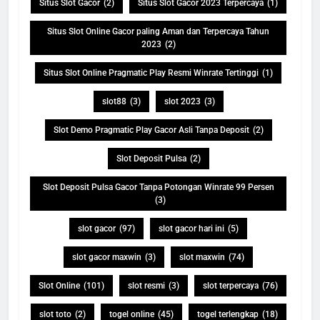
Situs Slot Gacor
(2)
Situs Slot Gacor 2023 Terpercaya
(1)
Situs Slot Online Gacor paling Aman dan Terpercaya Tahun
2023
(2)
Situs Slot Online Pragmatic Play Resmi Winrate Tertinggi
(1)
slot88
(3)
slot 2023
(3)
Slot Demo Pragmatic Play Gacor Asli Tanpa Deposit
(2)
Slot Deposit Pulsa
(2)
Slot Deposit Pulsa Gacor Tanpa Potongan Winrate 99 Persen
(3)
slot gacor
(97)
slot gacor hari ini
(5)
slot gacor maxwin
(3)
slot maxwin
(74)
Slot Online
(101)
slot resmi
(3)
slot terpercaya
(76)
slot toto
(2)
togel online
(45)
togel terlengkap
(18)