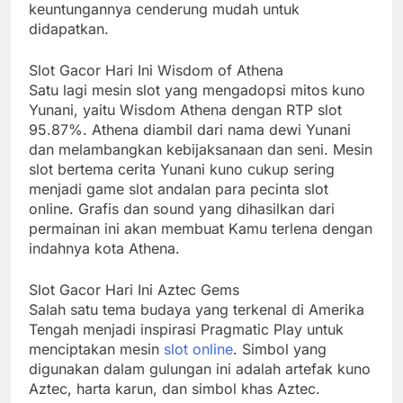
keuntungannya cenderung mudah untuk
didapatkan.
Slot Gacor Hari Ini Wisdom of Athena
Satu lagi mesin slot yang mengadopsi mitos kuno
Yunani, yaitu Wisdom Athena dengan RTP slot
95.87%. Athena diambil dari nama dewi Yunani
dan melambangkan kebijaksanaan dan seni. Mesin
slot bertema cerita Yunani kuno cukup sering
menjadi game slot andalan para pecinta slot
online. Grafis dan sound yang dihasilkan dari
permainan ini akan membuat Kamu terlena dengan
indahnya kota Athena.
Slot Gacor Hari Ini Aztec Gems
Salah satu tema budaya yang terkenal di Amerika
Tengah menjadi inspirasi Pragmatic Play untuk
menciptakan mesin
slot online
. Simbol yang
digunakan dalam gulungan ini adalah artefak kuno
Aztec, harta karun, dan simbol khas Aztec.