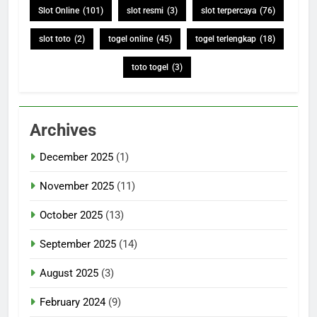
Slot Online
(101)
slot resmi
(3)
slot terpercaya
(76)
slot toto
(2)
togel online
(45)
togel terlengkap
(18)
toto togel
(3)
Archives
December 2025
(1)
November 2025
(11)
October 2025
(13)
September 2025
(14)
August 2025
(3)
February 2024
(9)