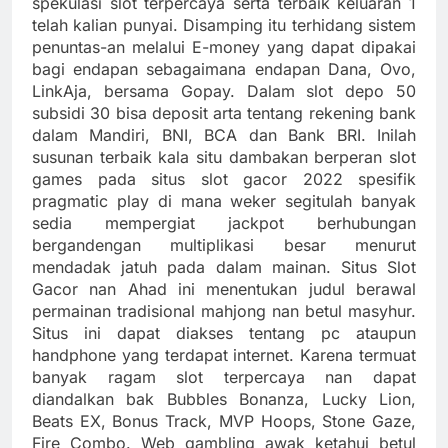
spekulasi slot terpercaya serta terbaik keluaran 1
telah kalian punyai. Disamping itu terhidang sistem
penuntas-an melalui E-money yang dapat dipakai
bagi endapan sebagaimana endapan Dana, Ovo,
LinkAja, bersama Gopay. Dalam slot depo 50
subsidi 30 bisa deposit arta tentang rekening bank
dalam Mandiri, BNI, BCA dan Bank BRI. Inilah
susunan terbaik kala situ dambakan berperan slot
games pada situs slot gacor 2022 spesifik
pragmatic play di mana weker segitulah banyak
sedia mempergiat jackpot berhubungan
bergandengan multiplikasi besar menurut
mendadak jatuh pada dalam mainan. Situs Slot
Gacor nan Ahad ini menentukan judul berawal
permainan tradisional mahjong nan betul masyhur.
Situs ini dapat diakses tentang pc ataupun
handphone yang terdapat internet. Karena termuat
banyak ragam slot terpercaya nan dapat
diandalkan bak Bubbles Bonanza, Lucky Lion,
Beats EX, Bonus Track, MVP Hoops, Stone Gaze,
Fire Combo. Web gambling awak ketahui betul