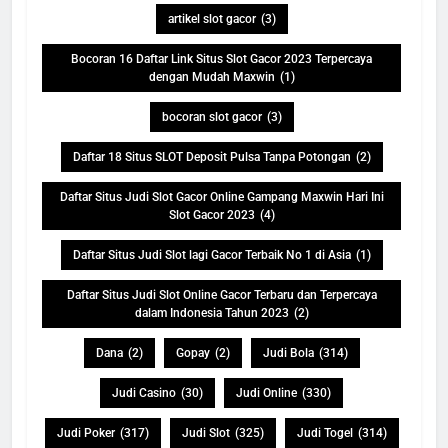
artikel slot gacor
(3)
Bocoran 16 Daftar Link Situs Slot Gacor 2023 Terpercaya
dengan Mudah Maxwin
(1)
bocoran slot gacor
(3)
Daftar 18 Situs SLOT Deposit Pulsa Tanpa Potongan
(2)
Daftar Situs Judi Slot Gacor Online Gampang Maxwin Hari Ini
Slot Gacor 2023
(4)
Daftar Situs Judi Slot lagi Gacor Terbaik No 1 di Asia
(1)
Daftar Situs Judi Slot Online Gacor Terbaru dan Terpercaya
dalam Indonesia Tahun 2023
(2)
Dana
(2)
Gopay
(2)
Judi Bola
(314)
Judi Casino
(30)
Judi Online
(330)
Judi Poker
(317)
Judi Slot
(325)
Judi Togel
(314)