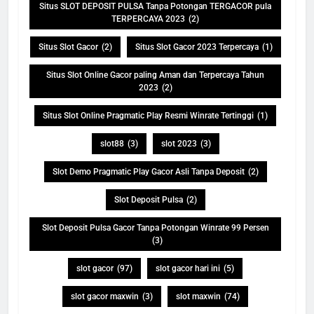
Situs SLOT DEPOSIT PULSA Tanpa Potongan TERGACOR pula
TERPERCAYA 2023
(2)
Situs Slot Gacor
(2)
Situs Slot Gacor 2023 Terpercaya
(1)
Situs Slot Online Gacor paling Aman dan Terpercaya Tahun
2023
(2)
Situs Slot Online Pragmatic Play Resmi Winrate Tertinggi
(1)
slot88
(3)
slot 2023
(3)
Slot Demo Pragmatic Play Gacor Asli Tanpa Deposit
(2)
Slot Deposit Pulsa
(2)
Slot Deposit Pulsa Gacor Tanpa Potongan Winrate 99 Persen
(3)
slot gacor
(97)
slot gacor hari ini
(5)
slot gacor maxwin
(3)
slot maxwin
(74)