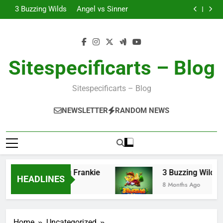
Bigger Bass
Frightening
Skip
Bonanza
Frankie
3 Buzzing Wilds
Angel vs Sinner
to
Bigger Bass
Bonanza
content
Sitespecificarts – Blog
Sitespecificarts – Blog
NEWSLETTER
RANDOM NEWS
Frightening Frankie
3 Buzzing Wilds
HEADLINES
8 Months Ago
8 Months Ago
Home
Uncategorized