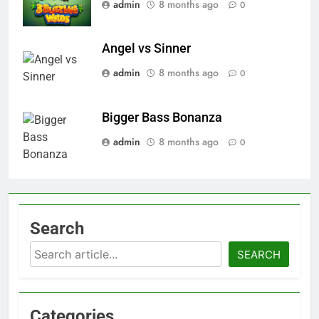
admin
8 months ago
0
Angel vs Sinner
admin
8 months ago
0
Bigger Bass Bonanza
admin
8 months ago
0
Search
Search
SEARCH
Categories