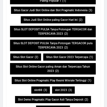
Paling Popular 1
(1)
Situs Gacor Judi Slot Online dan Slot Pragmatic Indonesia
(3)
Situs Judi Slot Online paling Gacor Hari Ini
(2)
Situs SLOT DEPOSIT PULSA Tanpa Potongan TERGACOR dan
TERPERCAYA 2023
(2)
Situs SLOT DEPOSIT PULSA Tanpa Potongan TERGACOR pula
TERPERCAYA 2023
(2)
Situs Slot Gacor
(2)
Situs Slot Gacor 2023 Terpercaya
(1)
Situs Slot Online Gacor paling Aman dan Terpercaya Tahun
2023
(2)
Situs Slot Online Pragmatic Play Resmi Winrate Tertinggi
(1)
slot88
(3)
slot 2023
(3)
Slot Demo Pragmatic Play Gacor Asli Tanpa Deposit
(2)