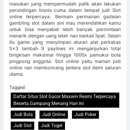
masukan yang mempermudah patik akan lakukan
perundingan bisnis cuma dalam tempat judi Slot
online terpercaya. Bermain permainan gadaian
gambling slot dalam sini mau merendahkan kamu
untuk bisa menyabet lebih banyak permintaan
menarik dengan uang lelah nan berkali lipat. Selain
itu game yang menyimpan aturan alat perkakas
5×3 tambah 9 paylines ini menganjurkan total
bingkisan maksimal hingga 1000x pemukul bola
pingpong anggota. Slot online yaitu mainan judi
online nan membonceng jentera slot demi saluran
utama.
Tagged:
Daftar Situs Slot Gacor Maxwin Resmi Terpercaya
Beserta Gampang Menang Hari Ini
Judi Bola
Judi Online
Judi Poker
Judi Slot
Judi Togel