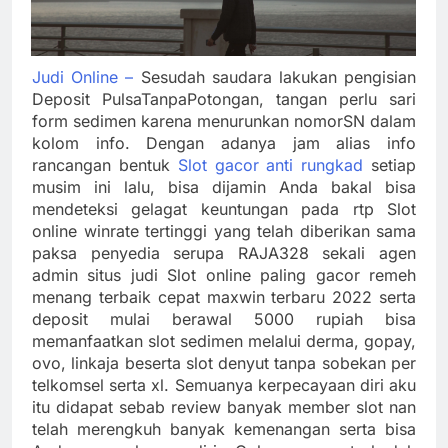
Judi Online –
Sesudah saudara lakukan pengisian
Deposit PulsaTanpaPotongan, tangan perlu sari
form sedimen karena menurunkan nomorSN dalam
kolom info. Dengan adanya jam alias info
rancangan bentuk
Slot gacor anti rungkad
setiap
musim ini lalu, bisa dijamin Anda bakal bisa
mendeteksi gelagat keuntungan pada rtp Slot
online winrate tertinggi yang telah diberikan sama
paksa penyedia serupa RAJA328 sekali agen
admin situs judi Slot online paling gacor remeh
menang terbaik cepat maxwin terbaru 2022 serta
deposit mulai berawal 5000 rupiah bisa
memanfaatkan slot sedimen melalui derma, gopay,
ovo, linkaja beserta slot denyut tanpa sobekan per
telkomsel serta xl. Semuanya kerpecayaan diri aku
itu didapat sebab review banyak member slot nan
telah merengkuh banyak kemenangan serta bisa