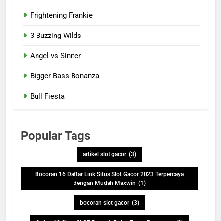
Frightening Frankie
3 Buzzing Wilds
Angel vs Sinner
Bigger Bass Bonanza
Bull Fiesta
Popular Tags
artikel slot gacor
(3)
Bocoran 16 Daftar Link Situs Slot Gacor 2023 Terpercaya
dengan Mudah Maxwin
(1)
bocoran slot gacor
(3)