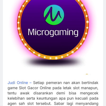
Judi Online –
Setiap pemeran nan akan bertindak
game Slot Gacor Online pada letak slot manapun,
tentu awak disarankan demi bisa mengecek
kelebihan serta keuntungan apa pun kecuali pada
agen sah slot tersebut. Sabar lagi menyandang