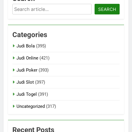
Search
SEARCH
Categories
Judi Bola
(395)
Judi Online
(421)
Judi Poker
(393)
Judi Slot
(397)
Judi Togel
(391)
Uncategorized
(317)
Recent Posts