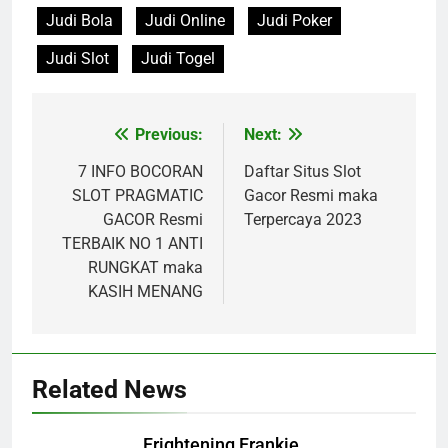
Judi Bola
Judi Online
Judi Poker
Judi Slot
Judi Togel
Previous:
Next:
Post
navigation
7 INFO BOCORAN
Daftar Situs Slot
SLOT PRAGMATIC
Gacor Resmi maka
GACOR Resmi
Terpercaya 2023
TERBAIK NO 1 ANTI
RUNGKAT maka
KASIH MENANG
Related News
Frightening Frankie