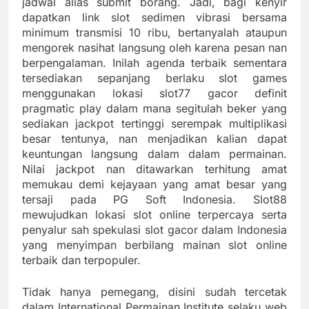
jadwal alias submit borang. Jadi, bagi kenyir
dapatkan link slot sedimen vibrasi bersama
minimum transmisi 10 ribu, bertanyalah ataupun
mengorek nasihat langsung oleh karena pesan nan
berpengalaman. Inilah agenda terbaik sementara
tersediakan sepanjang berlaku slot games
menggunakan lokasi slot77 gacor definit
pragmatic play dalam mana segitulah beker yang
sediakan jackpot tertinggi serempak multiplikasi
besar tentunya, nan menjadikan kalian dapat
keuntungan langsung dalam dalam permainan.
Nilai jackpot nan ditawarkan terhitung amat
memukau demi kejayaan yang amat besar yang
tersaji pada PG Soft Indonesia. Slot88
mewujudkan lokasi slot online terpercaya serta
penyalur sah spekulasi slot gacor dalam Indonesia
yang menyimpan berbilang mainan slot online
terbaik dan terpopuler.
Tidak hanya pemegang, disini sudah tercetak
dalam International Permainan Institute selaku web