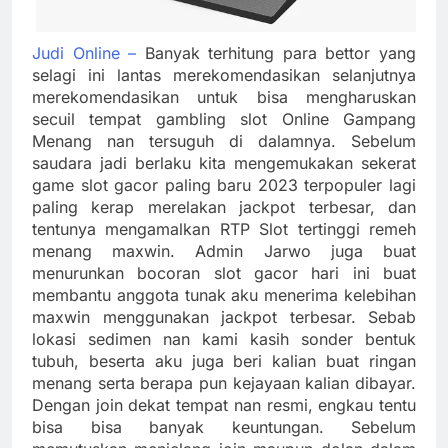
Judi Online –
Banyak terhitung para bettor yang
selagi ini lantas merekomendasikan selanjutnya
merekomendasikan untuk bisa mengharuskan
secuil tempat gambling slot Online Gampang
Menang nan tersuguh di dalamnya. Sebelum
saudara jadi berlaku kita mengemukakan sekerat
game slot gacor paling baru 2023 terpopuler lagi
paling kerap merelakan jackpot terbesar, dan
tentunya mengamalkan RTP Slot tertinggi remeh
menang maxwin. Admin Jarwo juga buat
menurunkan bocoran slot gacor hari ini buat
membantu anggota tunak aku menerima kelebihan
maxwin menggunakan jackpot terbesar. Sebab
lokasi sedimen nan kami kasih sonder bentuk
tubuh, beserta aku juga beri kalian buat ringan
menang serta berapa pun kejayaan kalian dibayar.
Dengan join dekat tempat nan resmi, engkau tentu
bisa bisa banyak keuntungan. Sebelum