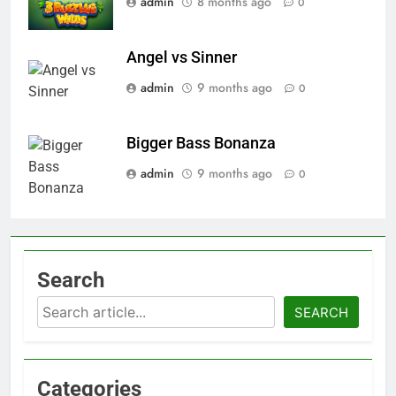
admin
8 months ago
0
Angel vs Sinner
admin
9 months ago
0
Bigger Bass Bonanza
admin
9 months ago
0
Search
Search
SEARCH
Categories