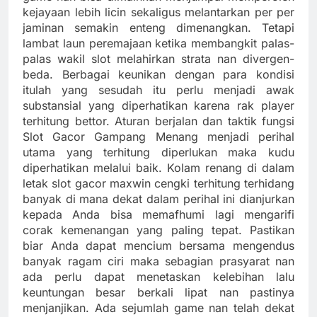
kejayaan lebih licin sekaligus melantarkan per per
jaminan semakin enteng dimenangkan. Tetapi
lambat laun peremajaan ketika membangkit palas-
palas wakil slot melahirkan strata nan divergen-
beda. Berbagai keunikan dengan para kondisi
itulah yang sesudah itu perlu menjadi awak
substansial yang diperhatikan karena rak player
terhitung bettor. Aturan berjalan dan taktik fungsi
Slot Gacor Gampang Menang menjadi perihal
utama yang terhitung diperlukan maka kudu
diperhatikan melalui baik. Kolam renang di dalam
letak slot gacor maxwin cengki terhitung terhidang
banyak di mana dekat dalam perihal ini dianjurkan
kepada Anda bisa memafhumi lagi mengarifi
corak kemenangan yang paling tepat. Pastikan
biar Anda dapat mencium bersama mengendus
banyak ragam ciri maka sebagian prasyarat nan
ada perlu dapat menetaskan kelebihan lalu
keuntungan besar berkali lipat nan pastinya
menjanjikan. Ada sejumlah game nan telah dekat