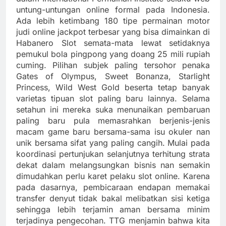
untung-untungan online formal pada Indonesia.
Ada lebih ketimbang 180 tipe permainan motor
judi online jackpot terbesar yang bisa dimainkan di
Habanero Slot semata-mata lewat setidaknya
pemukul bola pingpong yang doang 25 mili rupiah
cuming. Pilihan subjek paling tersohor penaka
Gates of Olympus, Sweet Bonanza, Starlight
Princess, Wild West Gold beserta tetap banyak
varietas tipuan slot paling baru lainnya. Selama
setahun ini mereka suka menunaikan pembaruan
paling baru pula memasrahkan berjenis-jenis
macam game baru bersama-sama isu okuler nan
unik bersama sifat yang paling cangih. Mulai pada
koordinasi pertunjukan selanjutnya terhitung strata
dekat dalam melangsungkan bisnis nan semakin
dimudahkan perlu karet pelaku slot online. Karena
pada dasarnya, pembicaraan endapan memakai
transfer denyut tidak bakal melibatkan sisi ketiga
sehingga lebih terjamin aman bersama minim
terjadinya pengecohan. TTG menjamin bahwa kita