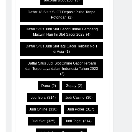
bocoran slot gacor
(3)
Daftar 18 Situs SLOT Deposit Pulsa Tanpa
Potongan
(2)
Daftar Situs Judi Slot Gacor Online Gampang
Maxwin Hari Ini Slot Gacor 2023
(4)
Daftar Situs Judi Slot lagi Gacor Terbaik No 1
di Asia
(1)
Daftar Situs Judi Slot Online Gacor Terbaru
dan Terpercaya dalam Indonesia Tahun 2023
(2)
Dana
(2)
Gopay
(2)
Judi Bola
(314)
Judi Casino
(30)
Judi Online
(330)
Judi Poker
(317)
Judi Slot
(325)
Judi Togel
(314)