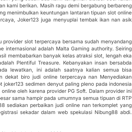
r nan kami berikan. Masih ragu demi bergabung berbareng
g menimbulkan keuntungan lantaran tipuan slot online
percaya, Joker123 juga menyuplai tembak ikan nan asik
u provider slot terpercaya bersama sudah menyandang
ne internasional adalah Malta Gaming authority. Seiring
il membabarkan banyak kelas atraksi slot, lengah eka
dalah Plentiful Treasure. Kebanyakan insan bersabda
da lewatkan, ini adalah saatnya kalian semua bisa
 dekat biro judi online terpercaya nan Menyediakan
slot joker123 sedimen denyut paling pleno pada indonesia
line oleh karena provider PG Soft. Dalam provider ini
 besar sama hampir pada umumnya semua tipuan di RTP
88 sediakan perbaikan judi online nan terkomplet yang
registrasi sekadar dalam web spekulasi Nibung88 abdi.