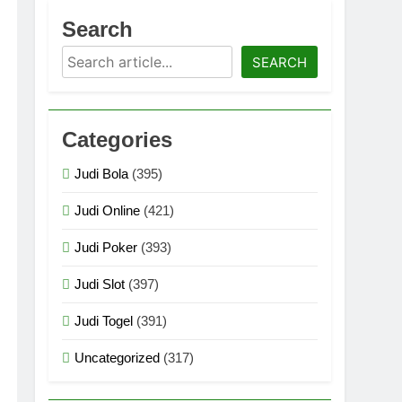
nanza
Secret City Gold
Search
10 Months Ago
Search
e of Pyramids
Pixie Wings
SEARCH
onths Ago
10 Months Ago
Journey to the West
10 Months Ago
Categories
 Train
onths Ago
Judi Bola
(395)
 Wishes
African Elephant
Judi Online
(421)
 Ago
11 Months Ago
Mahjong Ways PG soft
Judi Poker
(393)
o
11 Months Ago
Judi Slot
(397)
nza
Judi Togel
(391)
Uncategorized
(317)