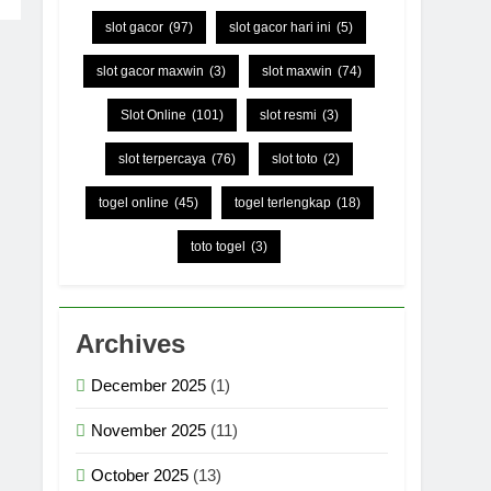
slot gacor
(97)
slot gacor hari ini
(5)
slot gacor maxwin
(3)
slot maxwin
(74)
Slot Online
(101)
slot resmi
(3)
slot terpercaya
(76)
slot toto
(2)
togel online
(45)
togel terlengkap
(18)
toto togel
(3)
Archives
December 2025
(1)
November 2025
(11)
October 2025
(13)