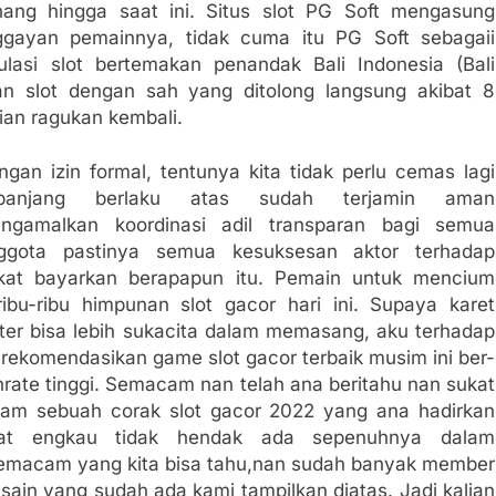
nang hingga saat ini. Situs slot PG Soft mengasung
ggayan pemainnya, tidak cuma itu PG Soft sebagaii
lasi slot bertemakan penandak Bali Indonesia (Bali
an slot dengan sah yang ditolong langsung akibat 8
ian ragukan kembali.
ngan izin formal, tentunya kita tidak perlu cemas lagi
panjang berlaku atas sudah terjamin aman
ngamalkan koordinasi adil transparan bagi semua
ggota pastinya semua kesuksesan aktor terhadap
kat bayarkan berapapun itu. Pemain untuk mencium
ribu-ribu himpunan slot gacor hari ini. Supaya karet
oter bisa lebih sukacita dalam memasang, aku terhadap
rekomendasikan game slot gacor terbaik musim ini ber-
nrate tinggi. Semacam nan telah ana beritahu nan sukat
lam sebuah corak slot gacor 2022 yang ana hadirkan
at engkau tidak hendak ada sepenuhnya dalam
emacam yang kita bisa tahu,nan sudah banyak member
in yang sudah ada kami tampilkan diatas. Jadi kalian