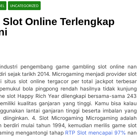
ha
Dance Party
Big Bass Bo
GEL
UNCATEGORIZED
10 Months Ago
10 Months Ago
 Slot Online Terlengkap
ne
Book of Tut Megaways
Ris
10 Months Ago
10 M
ni
agon Challenge
Fortune of Giza
10 Months Ago
 Amazon
North Guardians
Gold
11 Months Ago
11 M
dustri pengembang game gambling slot online nan
cktail
Spartan King
3 Genie
iri sejak tarikh 2014. Microgaming menjadi provider slot
11 Months Ago
11 Months
 situs slot online tergacor per total jackpot terbesar
s
Mighty Hercules
Fruit Party
pemukul bola pingpong rendah hasilnya tidak kunjung
11 Months Ago
11 Months Ag
ame slot Happy Rich Year dilengkapi bersama-sama 243
Ways of the Qilin
Sweet Bona
memiliki kualitas ganjaran yang tinggi. Kamu bisa kalau
11 Months Ago
1 Year Ago
gunakan lantai ganjaran tinggi beserta imbalan yang
Wilds Microgaming
 diinginkan. 4. Slot Microgaming Microgaming adalah
 berdiri mulai tahun 1994, kemudian merilis game slot
ogaming mengantongi tahap
RTP Slot mencapai 97%
nan