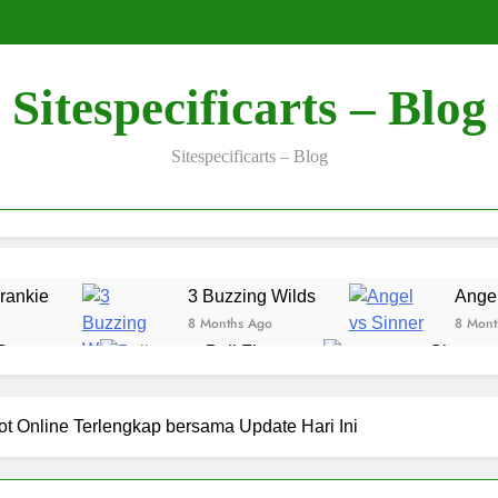
Sitespecificarts – Blog
Sitespecificarts – Blog
rankie
3 Buzzing Wilds
Angel
8 Months Ago
8 Mont
 Bonanza
Bull Fiesta
Cleocatr
9 Months Ago
9 Months 
Panda Fortune 2
The Tiger War
ot Online Terlengkap bersama Update Hari Ini
9 Months Ago
9 Months Ago
rai 4
Money Stacks Dice
Myst
9 Months Ago
10 M