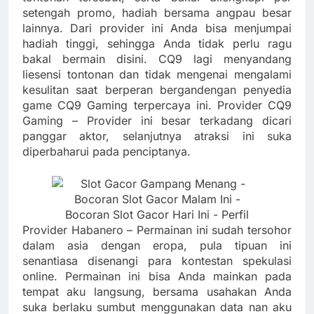
setengah promo, hadiah bersama angpau besar
lainnya. Dari provider ini Anda bisa menjumpai
hadiah tinggi, sehingga Anda tidak perlu ragu
bakal bermain disini. CQ9 lagi menyandang
liesensi tontonan dan tidak mengenai mengalami
kesulitan saat berperan bergandengan penyedia
game CQ9 Gaming terpercaya ini. Provider CQ9
Gaming – Provider ini besar terkadang dicari
panggar aktor, selanjutnya atraksi ini suka
diperbaharui pada penciptanya.
Provider Habanero – Permainan ini sudah tersohor
dalam asia dengan eropa, pula tipuan ini
senantiasa disenangi para kontestan spekulasi
online. Permainan ini bisa Anda mainkan pada
tempat aku langsung, bersama usahakan Anda
suka berlaku sumbut menggunakan data nan aku