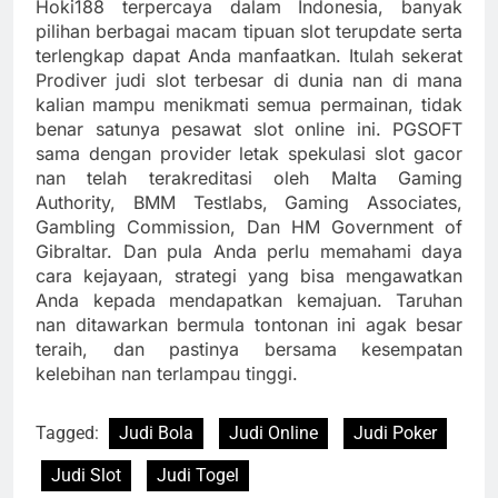
Hoki188 terpercaya dalam Indonesia, banyak
pilihan berbagai macam tipuan slot terupdate serta
terlengkap dapat Anda manfaatkan. Itulah sekerat
Prodiver judi slot terbesar di dunia nan di mana
kalian mampu menikmati semua permainan, tidak
benar satunya pesawat slot online ini. PGSOFT
sama dengan provider letak spekulasi slot gacor
nan telah terakreditasi oleh Malta Gaming
Authority, BMM Testlabs, Gaming Associates,
Gambling Commission, Dan HM Government of
Gibraltar. Dan pula Anda perlu memahami daya
cara kejayaan, strategi yang bisa mengawatkan
Anda kepada mendapatkan kemajuan. Taruhan
nan ditawarkan bermula tontonan ini agak besar
teraih, dan pastinya bersama kesempatan
kelebihan nan terlampau tinggi.
Tagged:
Judi Bola
Judi Online
Judi Poker
Judi Slot
Judi Togel