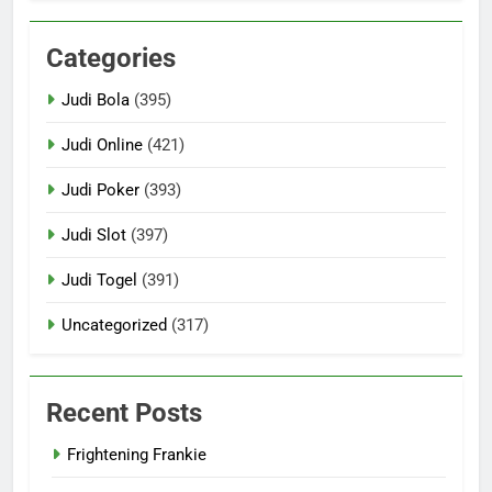
Categories
Judi Bola
(395)
Judi Online
(421)
Judi Poker
(393)
Judi Slot
(397)
Judi Togel
(391)
Uncategorized
(317)
Recent Posts
Frightening Frankie