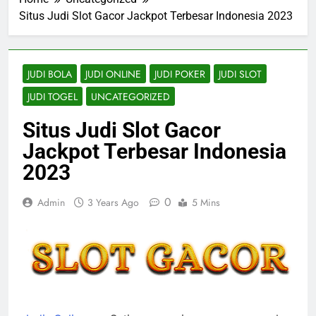
Situs Judi Slot Gacor Jackpot Terbesar Indonesia 2023
JUDI BOLA
JUDI ONLINE
JUDI POKER
JUDI SLOT
JUDI TOGEL
UNCATEGORIZED
Situs Judi Slot Gacor
Jackpot Terbesar Indonesia
2023
0
Admin
3 Years Ago
5 Mins