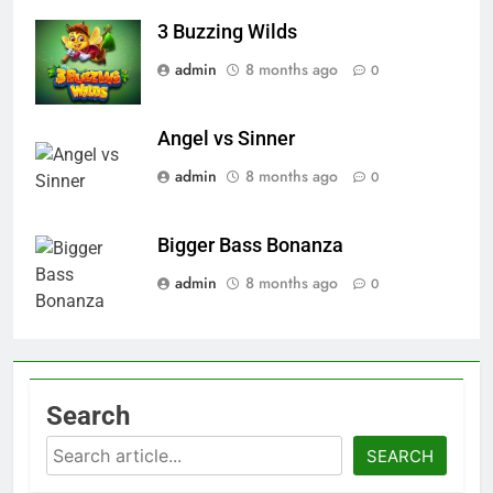
3 Buzzing Wilds
admin
8 months ago
0
Angel vs Sinner
admin
8 months ago
0
Bigger Bass Bonanza
admin
8 months ago
0
Search
Search
SEARCH