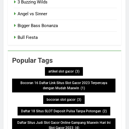
3 Buzzing Wilds
Angel vs Sinner
Bigger Bass Bonanza
Bull Fiesta
Popular Tags
artikel slot gacor
(3)
Bocoran 16 Daftar Link Situs Slot Gacor 2023 Terpercaya
dengan Mudah Maxwin
(1)
bocoran slot gacor
(3)
Daftar 18 Situs SLOT Deposit Pulsa Tanpa Potongan
(2)
Daftar Situs Judi Slot Gacor Online Gampang Maxwin Hari Ini
Slot Gacor 2023
(4)