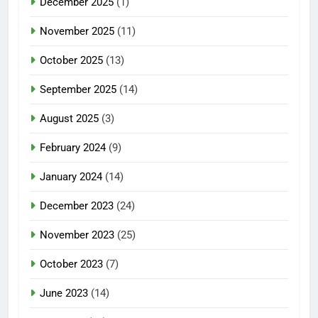
December 2025
(1)
November 2025
(11)
October 2025
(13)
September 2025
(14)
August 2025
(3)
February 2024
(9)
January 2024
(14)
December 2023
(24)
November 2023
(25)
October 2023
(7)
June 2023
(14)