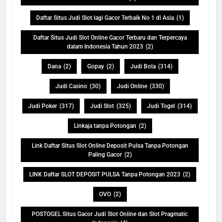
Daftar Situs Judi Slot lagi Gacor Terbaik No 1 di Asia
(1)
Daftar Situs Judi Slot Online Gacor Terbaru dan Terpercaya
dalam Indonesia Tahun 2023
(2)
Dana
(2)
Gopay
(2)
Judi Bola
(314)
Judi Casino
(30)
Judi Online
(330)
Judi Poker
(317)
Judi Slot
(325)
Judi Togel
(314)
Linkaja tanpa Potongan
(2)
Link Daftar Situs Slot Online Deposit Pulsa Tanpa Potongan
Paling Gacor
(2)
LINK Daftar SLOT DEPOSIT PULSA Tanpa Potongan 2023
(2)
OVO
(2)
POSTOGEL Situs Gacor Judi Slot Online dan Slot Pragmatic