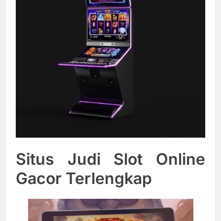
Situs Judi Slot Online
Gacor Terlengkap