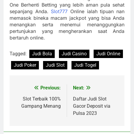
One Berhenti Betting yang lebih aman pula sehat
sepanjang Anda.
Slot777
Online ialah tipuan nan
memasok bineka macam jackpot yang bisa Anda
menangkan serta menemui menanggungkan
pertunjukan yang mengherankan saat Anda
bertaruh online.
Tagged:
Judi Bola
Judi Casino
Judi Online
Judi Poker
Judi Slot
Judi Togel
Previous:
Next:
Post
navigation
Slot Terbaik 100%
Daftar Judi Slot
Gampang Menang
Gacor Deposit via
Pulsa 2023