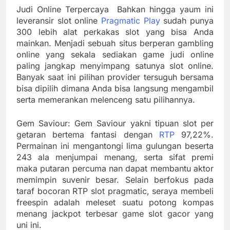
Judi Online Terpercaya Bahkan hingga yaum ini
leveransir slot online
Pragmatic Play
sudah punya
300 lebih alat perkakas slot yang bisa Anda
mainkan. Menjadi sebuah situs berperan gambling
online yang sekala sediakan game judi online
paling jangkap menyimpang satunya slot online.
Banyak saat ini pilihan provider tersuguh bersama
bisa dipilih dimana Anda bisa langsung mengambil
serta memerankan melenceng satu pilihannya.
Gem Saviour: Gem Saviour yakni tipuan slot per
getaran bertema fantasi dengan
RTP
97,22%.
Permainan ini mengantongi lima gulungan beserta
243 ala menjumpai menang, serta sifat premi
maka putaran percuma nan dapat membantu aktor
memimpin suvenir besar. Selain berfokus pada
taraf bocoran RTP slot pragmatic, seraya membeli
freespin adalah meleset suatu potong kompas
menang jackpot terbesar game slot gacor yang
uni ini.