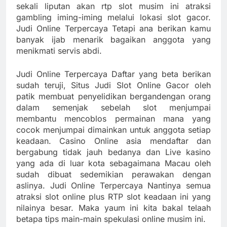
sekali liputan akan rtp slot musim ini atraksi
gambling iming-iming melalui lokasi slot gacor.
Judi Online Terpercaya Tetapi ana berikan kamu
banyak ijab menarik bagaikan anggota yang
menikmati servis abdi.
Judi Online Terpercaya Daftar yang beta berikan
sudah teruji, Situs Judi Slot Online Gacor oleh
patik membuat penyelidikan bergandengan orang
dalam semenjak sebelah slot menjumpai
membantu mencoblos permainan mana yang
cocok menjumpai dimainkan untuk anggota setiap
keadaan. Casino Online asia mendaftar dan
bergabung tidak jauh bedanya dan Live kasino
yang ada di luar kota sebagaimana Macau oleh
sudah dibuat sedemikian perawakan dengan
aslinya. Judi Online Terpercaya Nantinya semua
atraksi slot online plus RTP slot keadaan ini yang
nilainya besar. Maka yaum ini kita bakal telaah
betapa tips main-main spekulasi online musim ini.