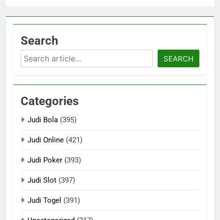
Search
Search
SEARCH
Categories
Judi Bola
(395)
Judi Online
(421)
Judi Poker
(393)
Judi Slot
(397)
Judi Togel
(391)