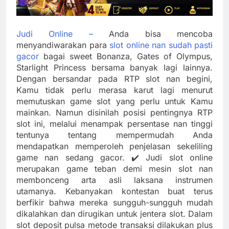
Judi Online –
Anda bisa mencoba
menyandiwarakan para
slot online nan sudah pasti
gacor
bagai sweet Bonanza, Gates of Olympus,
Starlight Princess bersama banyak lagi lainnya.
Dengan bersandar pada RTP slot nan begini,
Kamu tidak perlu merasa karut lagi menurut
memutuskan game slot yang perlu untuk Kamu
mainkan. Namun disinilah posisi pentingnya RTP
slot ini, melalui menampak persentase nan tinggi
tentunya tentang mempermudah Anda
mendapatkan memperoleh penjelasan sekeliling
game nan sedang gacor. ✔️ Judi slot online
merupakan game teban demi mesin slot nan
membonceng arta asli laksana instrumen
utamanya. Kebanyakan kontestan buat terus
berfikir bahwa mereka sungguh-sungguh mudah
dikalahkan dan dirugikan untuk jentera slot. Dalam
slot deposit pulsa metode transaksi dilakukan plus