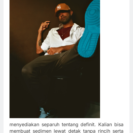
menyediakan separuh tentang definit. Kalian bisa
membuat sedimen lewat detak tanpa rincih serta