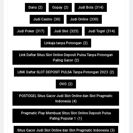
Dana
(2)
Gopay
(2)
Judi Bola
(314)
Judi Casino
(30)
Judi Online
(330)
Judi Poker
(317)
Judi Slot
(325)
Judi Togel
(314)
Linkaja tanpa Potongan
(2)
Link Daftar Situs Slot Online Deposit Pulsa Tanpa Potongan
Paling Gacor
(2)
LINK Daftar SLOT DEPOSIT PULSA Tanpa Potongan 2023
(2)
OVO
(2)
POSTOGEL Situs Gacor Judi Slot Online dan Slot Pragmatic
Indonesia
(4)
Pragmatic Play Membuat Situs Slot Online Deposit Pulsa
Paling Popular 1
(1)
Situs Gacor Judi Slot Online dan Slot Pragmatic Indonesia
(3)