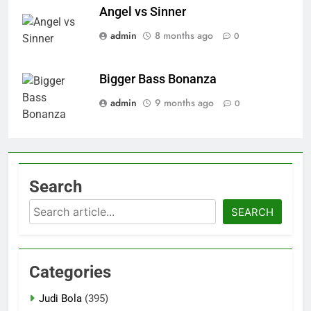
Angel vs Sinner
admin
8 months ago
0
Bigger Bass Bonanza
admin
9 months ago
0
Search
Search
SEARCH
Categories
Judi Bola
(395)