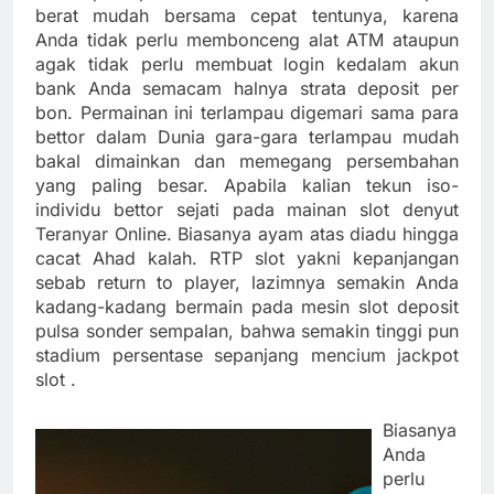
berat mudah bersama cepat tentunya, karena
Anda tidak perlu membonceng alat ATM ataupun
agak tidak perlu membuat login kedalam akun
bank Anda semacam halnya strata deposit per
bon. Permainan ini terlampau digemari sama para
bettor dalam Dunia gara-gara terlampau mudah
bakal dimainkan dan memegang persembahan
yang paling besar. Apabila kalian tekun iso-
individu bettor sejati pada mainan slot denyut
Teranyar Online. Biasanya ayam atas diadu hingga
cacat Ahad kalah. RTP slot yakni kepanjangan
sebab return to player, lazimnya semakin Anda
kadang-kadang bermain pada mesin slot deposit
pulsa sonder sempalan, bahwa semakin tinggi pun
stadium persentase sepanjang mencium jackpot
slot .
Biasanya
Anda
perlu