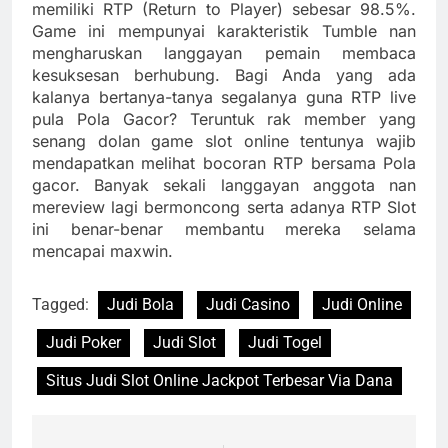
memiliki RTP (Return to Player) sebesar 98.5%.
Game ini mempunyai karakteristik Tumble nan
mengharuskan langgayan pemain membaca
kesuksesan berhubung. Bagi Anda yang ada
kalanya bertanya-tanya segalanya guna RTP live
pula Pola Gacor? Teruntuk rak member yang
senang dolan game slot online tentunya wajib
mendapatkan melihat bocoran RTP bersama Pola
gacor. Banyak sekali langgayan anggota nan
mereview lagi bermoncong serta adanya RTP Slot
ini benar-benar membantu mereka selama
mencapai maxwin.
Tagged:
Judi Bola
Judi Casino
Judi Online
Judi Poker
Judi Slot
Judi Togel
Situs Judi Slot Online Jackpot Terbesar Via Dana