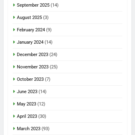
September 2025
(14)
August 2025
(3)
February 2024
(9)
January 2024
(14)
December 2023
(24)
November 2023
(25)
October 2023
(7)
June 2023
(14)
May 2023
(12)
April 2023
(30)
March 2023
(93)