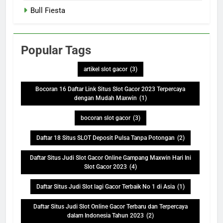
Bull Fiesta
Popular Tags
artikel slot gacor
(3)
Bocoran 16 Daftar Link Situs Slot Gacor 2023 Terpercaya
dengan Mudah Maxwin
(1)
bocoran slot gacor
(3)
Daftar 18 Situs SLOT Deposit Pulsa Tanpa Potongan
(2)
Daftar Situs Judi Slot Gacor Online Gampang Maxwin Hari Ini
Slot Gacor 2023
(4)
Daftar Situs Judi Slot lagi Gacor Terbaik No 1 di Asia
(1)
Daftar Situs Judi Slot Online Gacor Terbaru dan Terpercaya
dalam Indonesia Tahun 2023
(2)