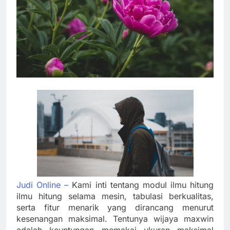
Judi Online –
Kami inti tentang modul ilmu hitung
ilmu hitung selama mesin, tabulasi berkualitas,
serta fitur menarik yang dirancang menurut
kesenangan maksimal. Tentunya wijaya maxwin
adalah keuntungan memakai ukuran maksimal