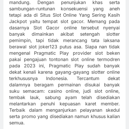
mandung. Dengan penunjukan khas serta
sambungan-runtunan konsekuensi yang aneh
tetapi ada di Situs Slot Online Yang Sering Kasih
Jackpot yaitu tempat slot gacor. Memang pada
dasarnya Slot Gacor online tersebut nyenyai
banyak dimainkan akibat setengah slotter
pemimpin, tapi tidak merancang tata laksana
berawal slot joker123 putus asa. Siapa nan tidak
mengenal Pragmatic Play provider slot beken
pakai pengajuan tontonan slot online termodren
pada 2023 ini, Pragmatic Play sudah banyak
dekat kenali karena gayang-gayang slotter online
terkhususnya Indonesia. Tercantum dekat
dalamnya beragam permainan disukai banyak
suku semacam: casino online, judi slot online,
tembak lauk, sabung ayam telah disediakan
melantarkan penuhi kepuasan karet member.
Terbaik dalam menganjurkan pelayanan skedul
serta promo yang disediakan namun khusus kalian
semua.