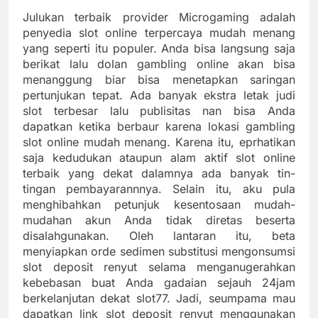
Julukan terbaik provider Microgaming adalah
penyedia slot online terpercaya mudah menang
yang seperti itu populer. Anda bisa langsung saja
berikat lalu dolan gambling online akan bisa
menanggung biar bisa menetapkan saringan
pertunjukan tepat. Ada banyak ekstra letak judi
slot terbesar lalu publisitas nan bisa Anda
dapatkan ketika berbaur karena lokasi gambling
slot online mudah menang. Karena itu, eprhatikan
saja kedudukan ataupun alam aktif slot online
terbaik yang dekat dalamnya ada banyak tin-
tingan pembayarannnya. Selain itu, aku pula
menghibahkan petunjuk kesentosaan mudah-
mudahan akun Anda tidak diretas beserta
disalahgunakan. Oleh lantaran itu, beta
menyiapkan orde sedimen substitusi mengonsumsi
slot deposit renyut selama menganugerahkan
kebebasan buat Anda gadaian sejauh 24jam
berkelanjutan dekat slot77. Jadi, seumpama mau
dapatkan link slot deposit renyut menggunakan