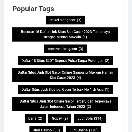
Popular Tags
artikel slot gacor
(3)
Bocoran 16 Daftar Link Situs Slot Gacor 2023 Terpercaya
dengan Mudah Maxwin
(1)
bocoran slot gacor
(3)
Daftar 18 Situs SLOT Deposit Pulsa Tanpa Potongan
(2)
Daftar Situs Judi Slot Gacor Online Gampang Maxwin Hari Ini
Slot Gacor 2023
(4)
Daftar Situs Judi Slot lagi Gacor Terbaik No 1 di Asia
(1)
Daftar Situs Judi Slot Online Gacor Terbaru dan Terpercaya
dalam Indonesia Tahun 2023
(2)
Dana
(2)
Gopay
(2)
Judi Bola
(314)
Judi Casino
(30)
Judi Online
(330)