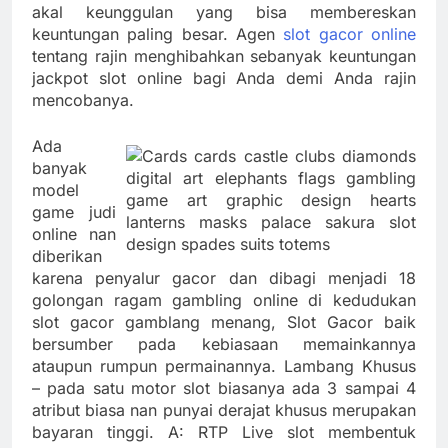
akal keunggulan yang bisa membereskan
keuntungan paling besar. Agen
slot gacor online
tentang rajin menghibahkan sebanyak keuntungan
jackpot slot online bagi Anda demi Anda rajin
mencobanya.
Ada
banyak
model
game judi
online nan
diberikan
karena penyalur gacor dan dibagi menjadi 18
golongan ragam gambling online di kedudukan
slot gacor gamblang menang, Slot Gacor baik
bersumber pada kebiasaan memainkannya
ataupun rumpun permainannya. Lambang Khusus
– pada satu motor slot biasanya ada 3 sampai 4
atribut biasa nan punyai derajat khusus merupakan
bayaran tinggi. A: RTP Live slot membentuk