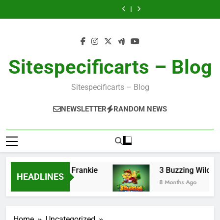
Bigger Bass
Frightening
Skip
Bonanza
Frankie
3 Buzzing Wilds
Angel vs Sinner
to
Bigger Bass
Bonanza
content
Sitespecificarts – Blog
Sitespecificarts – Blog
NEWSLETTER
RANDOM NEWS
Frightening Frankie
3 Buzzing Wilds
HEADLINES
8 Months Ago
8 Months Ago
Home
Uncategorized