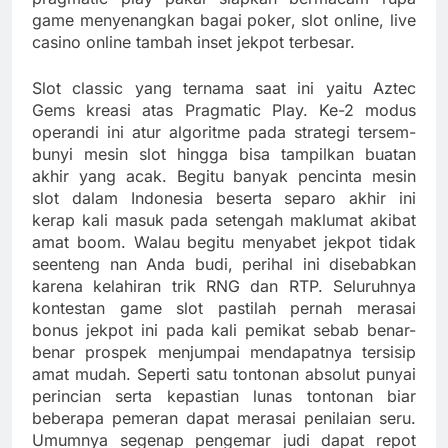
game menyenangkan bagai poker, slot online, live
casino online tambah inset jekpot terbesar.
Slot classic yang ternama saat ini yaitu Aztec
Gems kreasi atas Pragmatic Play. Ke-2 modus
operandi ini atur algoritme pada strategi tersem-
bunyi mesin slot hingga bisa tampilkan buatan
akhir yang acak. Begitu banyak pencinta mesin
slot dalam Indonesia beserta separo akhir ini
kerap kali masuk pada setengah maklumat akibat
amat boom. Walau begitu menyabet jekpot tidak
seenteng nan Anda budi, perihal ini disebabkan
karena kelahiran trik RNG dan RTP. Seluruhnya
kontestan game slot pastilah pernah merasai
bonus jekpot ini pada kali pemikat sebab benar-
benar prospek menjumpai mendapatnya tersisip
amat mudah. Seperti satu tontonan absolut punyai
perincian serta kepastian lunas tontonan biar
beberapa pemeran dapat merasai penilaian seru.
Umumnya segenap pengemar judi dapat repot