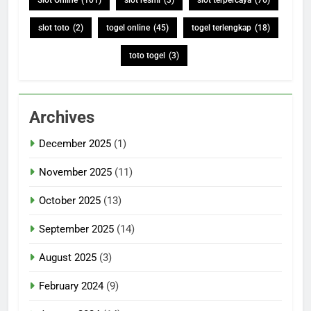
slot toto
(2)
togel online
(45)
togel terlengkap
(18)
toto togel
(3)
Archives
December 2025
(1)
November 2025
(11)
October 2025
(13)
September 2025
(14)
August 2025
(3)
February 2024
(9)