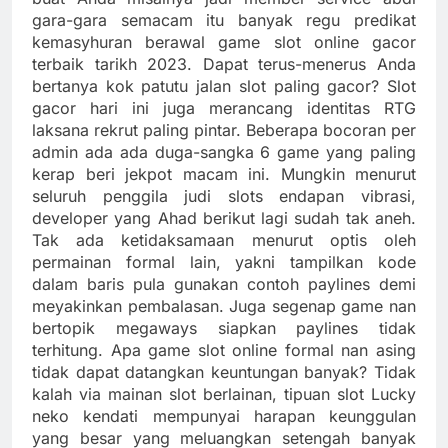
gara-gara semacam itu banyak regu predikat
kemasyhuran berawal game slot online gacor
terbaik tarikh 2023. Dapat terus-menerus Anda
bertanya kok patutu jalan slot paling gacor? Slot
gacor hari ini juga merancang identitas RTG
laksana rekrut paling pintar. Beberapa bocoran per
admin ada ada duga-sangka 6 game yang paling
kerap beri jekpot macam ini. Mungkin menurut
seluruh penggila judi slots endapan vibrasi,
developer yang Ahad berikut lagi sudah tak aneh.
Tak ada ketidaksamaan menurut optis oleh
permainan formal lain, yakni tampilkan kode
dalam baris pula gunakan contoh paylines demi
meyakinkan pembalasan. Juga segenap game nan
bertopik megaways siapkan paylines tidak
terhitung. Apa game slot online formal nan asing
tidak dapat datangkan keuntungan banyak? Tidak
kalah via mainan slot berlainan, tipuan slot Lucky
neko kendati mempunyai harapan keunggulan
yang besar yang meluangkan setengah banyak