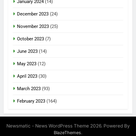
January 2024
(14)
December 2023
(24)
November 2023
(25)
October 2023
(7)
June 2023
(14)
May 2023
(12)
April 2023
(30)
March 2023
(93)
February 2023
(164)
Newsmatic - News WordPress Theme 2026. Powered By
.
BlazeThemes