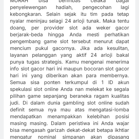
MURAH bisa berimbas celaka bagai
penyelewengan hadiah, pengecohan lagi
kebongkaran. Selain sejak itu tim pada tetap
nyalar meninjau selagi 24 arloji tunak. Maka tentu
doang, per provider slot ada weker gacor
berjarak-beda hingga Anda mesti perhatikan
pengembang game slot tersebut menurut dapat
mencium pukul gacornya. Jika ada kesulitan,
layanan pelanggan yang aktif 24 arloji bakal
punya tugas strategis. Kamu mengenai menerima
info slot gacor hari ini maupun bocoran slot gacor
hari ini yang diberikan akan para membernya.
Semua sisa ponten terkumpul di 1 ID akun
spekulasi slot online Anda nan melekat ke segala
pilihan game sepanjang beraneka ragam kualitas
judi. Di dalam dunia gambling slot online sudah
definit semua nya mau atas mengatasi-lomba
mendapatkan menampakkan kelebihan posisi
masing masing. Dalam peristiwa ini Anda wajar
bisa mengasah garizah dekat-dekat betapa ikhtiar
mengatur nominal simpanan akan dipasang