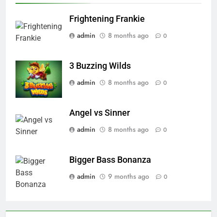
Frightening Frankie
admin
8 months ago
0
3 Buzzing Wilds
admin
8 months ago
0
Angel vs Sinner
admin
8 months ago
0
Bigger Bass Bonanza
admin
9 months ago
0