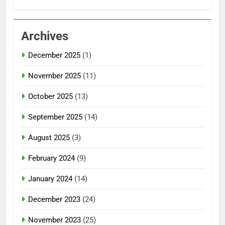
Archives
December 2025
(1)
November 2025
(11)
October 2025
(13)
September 2025
(14)
August 2025
(3)
February 2024
(9)
January 2024
(14)
December 2023
(24)
November 2023
(25)