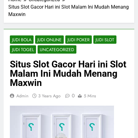
Situs Slot Gacor Hari ini Slot Malam Ini Mudah Menang
Maxwin
JUDI BOLA
JUDI ONLINE
JUDI POKER
JUDI SLOT
JUDI TOGEL
UNCATEGORIZED
Situs Slot Gacor Hari ini Slot
Malam Ini Mudah Menang
Maxwin
0
Admin
3 Years Ago
5 Mins