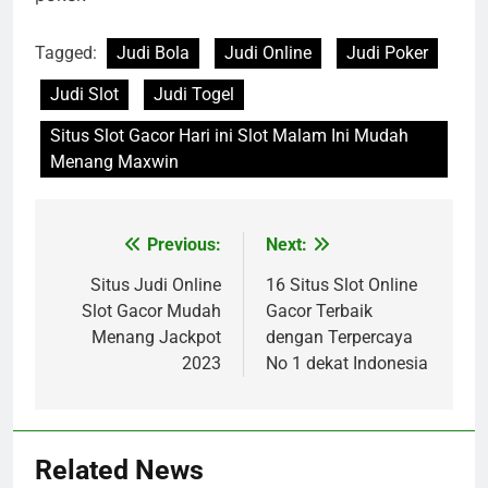
Tagged:
Judi Bola
Judi Online
Judi Poker
Judi Slot
Judi Togel
Situs Slot Gacor Hari ini Slot Malam Ini Mudah
Menang Maxwin
Previous:
Next:
Post
navigation
Situs Judi Online
16 Situs Slot Online
Slot Gacor Mudah
Gacor Terbaik
Menang Jackpot
dengan Terpercaya
2023
No 1 dekat Indonesia
Related News