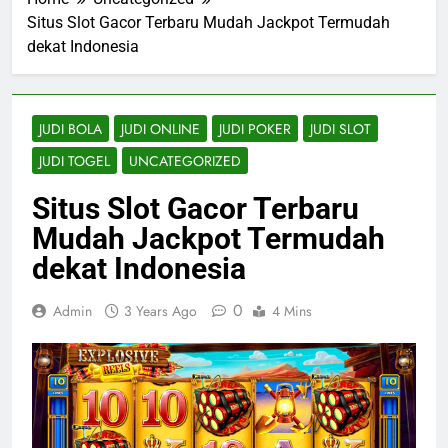
Situs Slot Gacor Terbaru Mudah Jackpot Termudah
dekat Indonesia
JUDI BOLA
JUDI ONLINE
JUDI POKER
JUDI SLOT
JUDI TOGEL
UNCATEGORIZED
Situs Slot Gacor Terbaru
Mudah Jackpot Termudah
dekat Indonesia
0
Admin
3 Years Ago
4 Mins