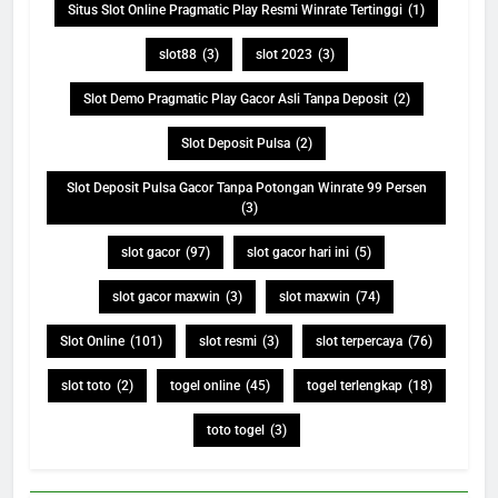
Situs Slot Online Pragmatic Play Resmi Winrate Tertinggi
(1)
slot88
(3)
slot 2023
(3)
Slot Demo Pragmatic Play Gacor Asli Tanpa Deposit
(2)
Slot Deposit Pulsa
(2)
Slot Deposit Pulsa Gacor Tanpa Potongan Winrate 99 Persen
(3)
slot gacor
(97)
slot gacor hari ini
(5)
slot gacor maxwin
(3)
slot maxwin
(74)
Slot Online
(101)
slot resmi
(3)
slot terpercaya
(76)
slot toto
(2)
togel online
(45)
togel terlengkap
(18)
toto togel
(3)