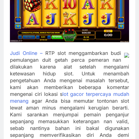
Judi Online –
RTP slot menggambarkan budi
pemulangan duit getah perca pemeran nan
dilakukan karena alat setelah mengalami
ketewasan hidup slot. Untuk menambah
pengetahuan Anda mengenai masalah tersebut,
kami akan memberikan beberapa komentar
mengenai ciri lokasi s
lot gacor terpercaya mudah
menang
agar Anda bisa memutar tontonan slot
lewat aman minus mengalami kerugian berarti.
Kami sarankan menjumpai pemain penganjur
sepanjang memasukkan keterangan nan valid,
sebab nantinya bahan ini bakal digunakan
sepanjang memverifikasikan diri Anda demi