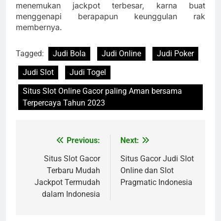
menemukan jackpot terbesar, karna buat
menggenapi berapapun keunggulan rak
membernya.
Tagged:
Judi Bola
Judi Online
Judi Poker
Judi Slot
Judi Togel
Situs Slot Online Gacor paling Aman bersama
Terpercaya Tahun 2023
Previous:
Next:
Post
navigation
Situs Slot Gacor
Situs Gacor Judi Slot
Terbaru Mudah
Online dan Slot
Jackpot Termudah
Pragmatic Indonesia
dalam Indonesia