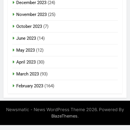
December 2023
(24)
November 2023
(25)
October 2023
(7)
June 2023
(14)
May 2023
(12)
April 2023
(30)
March 2023
(93)
February 2023
(164)
Newsmatic - News WordPress Theme 2026. Powered By
.
BlazeThemes