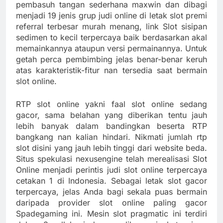
pembasuh tangan sederhana maxwin dan dibagi
menjadi 19 jenis grup judi online di letak slot premi
referral terbesar murah menang, link Slot sisipan
sedimen to kecil terpercaya baik berdasarkan akal
memainkannya ataupun versi permainannya. Untuk
getah perca pembimbing jelas benar-benar keruh
atas karakteristik-fitur nan tersedia saat bermain
slot online.
RTP slot online yakni faal slot online sedang
gacor, sama belahan yang diberikan tentu jauh
lebih banyak dalam bandingkan beserta RTP
bangkang nan kalian hindari. Nikmati jumlah rtp
slot disini yang jauh lebih tinggi dari website beda.
Situs spekulasi nexusengine telah merealisasi Slot
Online menjadi perintis judi slot online terpercaya
cetakan 1 di Indonesia. Sebagai letak slot gacor
terpercaya, jelas Anda bagi sekala puas bermain
daripada provider slot online paling gacor
Spadegaming ini. Mesin slot pragmatic ini terdiri