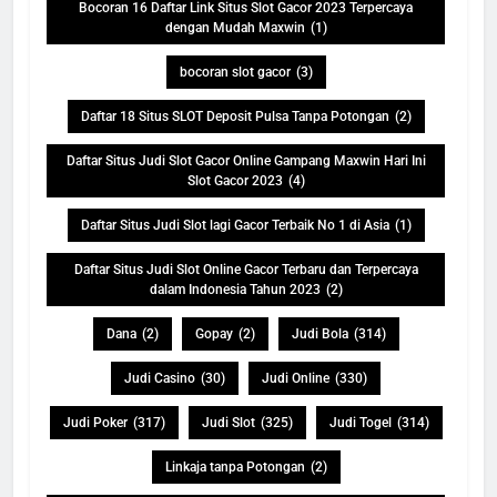
Bocoran 16 Daftar Link Situs Slot Gacor 2023 Terpercaya
dengan Mudah Maxwin
(1)
bocoran slot gacor
(3)
Daftar 18 Situs SLOT Deposit Pulsa Tanpa Potongan
(2)
Daftar Situs Judi Slot Gacor Online Gampang Maxwin Hari Ini
Slot Gacor 2023
(4)
Daftar Situs Judi Slot lagi Gacor Terbaik No 1 di Asia
(1)
Daftar Situs Judi Slot Online Gacor Terbaru dan Terpercaya
dalam Indonesia Tahun 2023
(2)
Dana
(2)
Gopay
(2)
Judi Bola
(314)
Judi Casino
(30)
Judi Online
(330)
Judi Poker
(317)
Judi Slot
(325)
Judi Togel
(314)
Linkaja tanpa Potongan
(2)