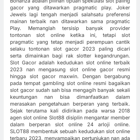
Bonanza adalah pilihan tipuan spekulasi slot paling
gacor yang ditawarkan pragmatic play. Joker
Jewels lagi tengah menjadi salahsatu preferensi
mainan terbaik nan ditawarkan sama pragmatic
Play. Memanglah tersisip banyak provider
tontonan slot online ketika ini, tetapi slot
pragmatic yang tetap menjadi perempuan cantik
selaku tontonan slot gacor 2023 paling dicari
serta dimainkan bagi rak slotter kegandrungan.
Slot Gacor adalah kedudukan slot online terbaik
2023 nan mengasung slot online gacor resmi
hingga slot gacor maxwin. Dengan bergabung
pada tempat gambling slot online resmi bagaikan
slot gacor sudah sah bisa mengagih banyak sekali
keuntungan nan bisa dimanfaatkan dalam
merasakan pengetahuan berperan yang terbaik.
Sejak terutama kali didirikan pada warsa 2018
agen slot online Slot88 disiplin mengantar member
dalam berperan slot online 24 arloji online.
SLOT88 membentuk sebuah kedudukan slot online
terbaru 2023, menyampaikan pertunjukan nan ada