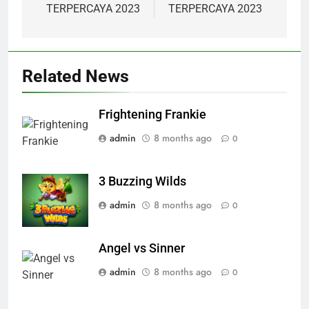
TERPERCAYA 2023
TERPERCAYA 2023
Related News
Frightening Frankie
admin
8 months ago
0
3 Buzzing Wilds
admin
8 months ago
0
Angel vs Sinner
admin
8 months ago
0