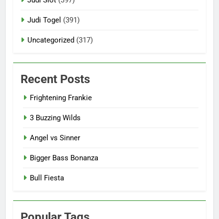
Judi Slot
(397)
Judi Togel
(391)
Uncategorized
(317)
Recent Posts
Frightening Frankie
3 Buzzing Wilds
Angel vs Sinner
Bigger Bass Bonanza
Bull Fiesta
Popular Tags