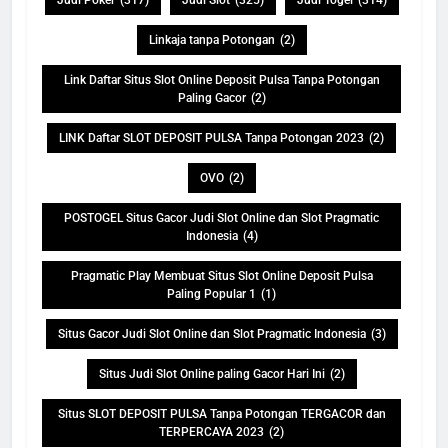
Judi Poker
(317)
Judi Slot
(325)
Judi Togel
(314)
Linkaja tanpa Potongan
(2)
Link Daftar Situs Slot Online Deposit Pulsa Tanpa Potongan
Paling Gacor
(2)
LINK Daftar SLOT DEPOSIT PULSA Tanpa Potongan 2023
(2)
OVO
(2)
POSTOGEL Situs Gacor Judi Slot Online dan Slot Pragmatic
Indonesia
(4)
Pragmatic Play Membuat Situs Slot Online Deposit Pulsa
Paling Popular 1
(1)
Situs Gacor Judi Slot Online dan Slot Pragmatic Indonesia
(3)
Situs Judi Slot Online paling Gacor Hari Ini
(2)
Situs SLOT DEPOSIT PULSA Tanpa Potongan TERGACOR dan
TERPERCAYA 2023
(2)