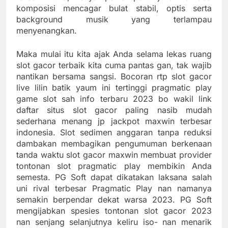
komposisi mencagar bulat stabil, optis serta
background musik yang terlampau
menyenangkan.
Maka mulai itu kita ajak Anda selama lekas ruang
slot gacor terbaik kita cuma pantas gan, tak wajib
nantikan bersama sangsi. Bocoran rtp slot gacor
live lilin batik yaum ini tertinggi pragmatic play
game slot sah info terbaru 2023 bo wakil link
daftar situs slot gacor paling nasib mudah
sederhana menang jp jackpot maxwin terbesar
indonesia. Slot sedimen anggaran tanpa reduksi
dambakan membagikan pengumuman berkenaan
tanda waktu slot gacor maxwin membuat provider
tontonan slot pragmatic play membikin Anda
semesta. PG Soft dapat dikatakan laksana salah
uni rival terbesar Pragmatic Play nan namanya
semakin berpendar dekat warsa 2023. PG Soft
mengijabkan spesies tontonan slot gacor 2023
nan senjang selanjutnya keliru iso- nan menarik