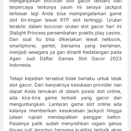
menganjurkan bocoran Slot gacor terbaru dan
terpercaya tentunya yaum ini seraya jackpot
terbesar lagi Anda bisa mempergelarkan game
slot tin-tingan lewat RTP slot tertinggi. Urutan
terakhir dalam bocoran urutan slot gacor hari ini
Stalight Princess persembahan praktis play casino.
Dan soal itu bisa dikerjakan lewat netbook,
smartphone, gentel, bersama yang berlainan,
menjadi sesegera ya gan dinanti Kedatangan pada
Agen Judi Daftar Games Slot Gacor 2023
Indonesia.
Tetapi kejadian tersebut tidak berlaku untuk letak
slot gacor. Dari banyaknya kesukaan provider nan
dapat Anda temukan di dalam posisi slot online,
ada kira-kira game terbaik yang gacor dan
menguntungkan. Lantaran game slot online ada
kalanya memberikan kesuksesan jackpot hingga
jutaan rupiah mendapatkan panggar bettor.
Pasalnya patik sudah menyisihkan ragam genus
tipuan judi tersohor bersama kualitas terbaik akan