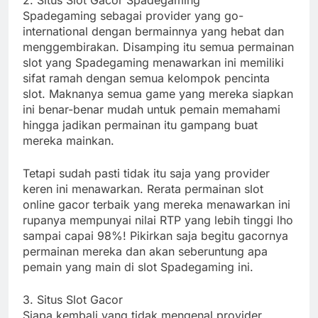
Spadegaming sebagai provider yang go-
international dengan bermainnya yang hebat dan
menggembirakan. Disamping itu semua permainan
slot yang Spadegaming menawarkan ini memiliki
sifat ramah dengan semua kelompok pencinta
slot. Maknanya semua game yang mereka siapkan
ini benar-benar mudah untuk pemain memahami
hingga jadikan permainan itu gampang buat
mereka mainkan.
Tetapi sudah pasti tidak itu saja yang provider
keren ini menawarkan. Rerata permainan slot
online gacor terbaik yang mereka menawarkan ini
rupanya mempunyai nilai RTP yang lebih tinggi lho
sampai capai 98%! Pikirkan saja begitu gacornya
permainan mereka dan akan seberuntung apa
pemain yang main di slot Spadegaming ini.
3. Situs Slot Gacor
Siapa kembali yang tidak mengenal provider