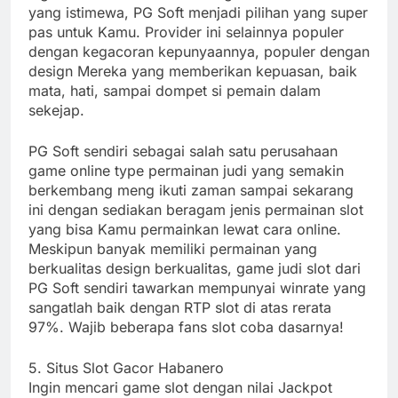
yang istimewa, PG Soft menjadi pilihan yang super
pas untuk Kamu. Provider ini selainnya populer
dengan kegacoran kepunyaannya, populer dengan
design Mereka yang memberikan kepuasan, baik
mata, hati, sampai dompet si pemain dalam
sekejap.
PG Soft sendiri sebagai salah satu perusahaan
game online type permainan judi yang semakin
berkembang meng ikuti zaman sampai sekarang
ini dengan sediakan beragam jenis permainan slot
yang bisa Kamu permainkan lewat cara online.
Meskipun banyak memiliki permainan yang
berkualitas design berkualitas, game judi slot dari
PG Soft sendiri tawarkan mempunyai winrate yang
sangatlah baik dengan RTP slot di atas rerata
97%. Wajib beberapa fans slot coba dasarnya!
5. Situs Slot Gacor Habanero
Ingin mencari game slot dengan nilai Jackpot