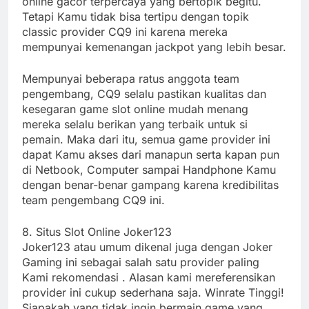
online gacor terpercaya yang bertopik begitu.
Tetapi Kamu tidak bisa tertipu dengan topik
classic provider CQ9 ini karena mereka
mempunyai kemenangan jackpot yang lebih besar.
Mempunyai beberapa ratus anggota team
pengembang, CQ9 selalu pastikan kualitas dan
kesegaran game slot online mudah menang
mereka selalu berikan yang terbaik untuk si
pemain. Maka dari itu, semua game provider ini
dapat Kamu akses dari manapun serta kapan pun
di Netbook, Computer sampai Handphone Kamu
dengan benar-benar gampang karena kredibilitas
team pengembang CQ9 ini.
8. Situs Slot Online Joker123
Joker123 atau umum dikenal juga dengan Joker
Gaming ini sebagai salah satu provider paling
Kami rekomendasi . Alasan kami mereferensikan
provider ini cukup sederhana saja. Winrate Tinggi!
Siapakah yang tidak ingin bermain game yang