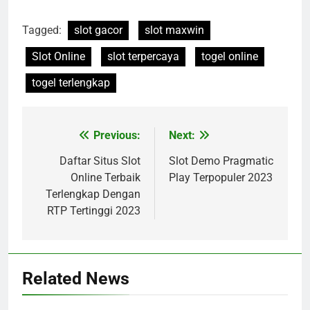
Tagged:
slot gacor
slot maxwin
Slot Online
slot terpercaya
togel online
togel terlengkap
Previous:
Next:
Post
navigation
Daftar Situs Slot
Slot Demo Pragmatic
Online Terbaik
Play Terpopuler 2023
Terlengkap Dengan
RTP Tertinggi 2023
Related News