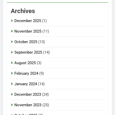
Archives
December 2025
(1)
November 2025
(11)
October 2025
(13)
September 2025
(14)
August 2025
(3)
February 2024
(9)
January 2024
(14)
December 2023
(24)
November 2023
(25)