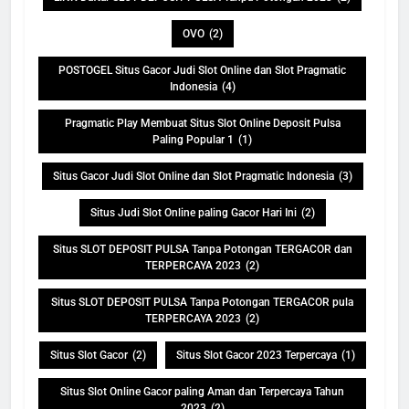
OVO
(2)
POSTOGEL Situs Gacor Judi Slot Online dan Slot Pragmatic
Indonesia
(4)
Pragmatic Play Membuat Situs Slot Online Deposit Pulsa
Paling Popular 1
(1)
Situs Gacor Judi Slot Online dan Slot Pragmatic Indonesia
(3)
Situs Judi Slot Online paling Gacor Hari Ini
(2)
Situs SLOT DEPOSIT PULSA Tanpa Potongan TERGACOR dan
TERPERCAYA 2023
(2)
Situs SLOT DEPOSIT PULSA Tanpa Potongan TERGACOR pula
TERPERCAYA 2023
(2)
Situs Slot Gacor
(2)
Situs Slot Gacor 2023 Terpercaya
(1)
Situs Slot Online Gacor paling Aman dan Terpercaya Tahun
2023
(2)