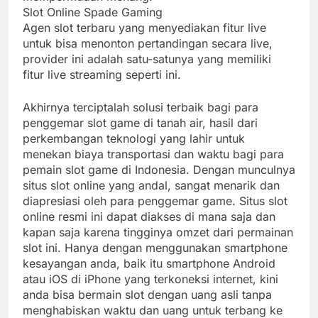
Slot Online Spade Gaming
Agen slot terbaru yang menyediakan fitur live
untuk bisa menonton pertandingan secara live,
provider ini adalah satu-satunya yang memiliki
fitur live streaming seperti ini.
Akhirnya terciptalah solusi terbaik bagi para
penggemar slot game di tanah air, hasil dari
perkembangan teknologi yang lahir untuk
menekan biaya transportasi dan waktu bagi para
pemain slot game di Indonesia. Dengan munculnya
situs slot online yang andal, sangat menarik dan
diapresiasi oleh para penggemar game. Situs slot
online resmi ini dapat diakses di mana saja dan
kapan saja karena tingginya omzet dari permainan
slot ini. Hanya dengan menggunakan smartphone
kesayangan anda, baik itu smartphone Android
atau iOS di iPhone yang terkoneksi internet, kini
anda bisa bermain slot dengan uang asli tanpa
menghabiskan waktu dan uang untuk terbang ke